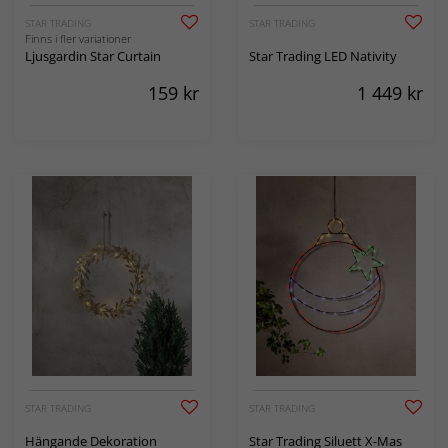
STAR TRADING
STAR TRADING
Finns i fler variationer
Ljusgardin Star Curtain
Star Trading LED Nativity
159
kr
1 449
kr
STAR TRADING
STAR TRADING
Hängande Dekoration
Star Trading Siluett X-Mas