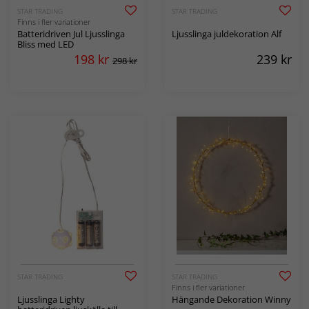
STAR TRADING
STAR TRADING
Finns i fler variationer
Batteridriven Jul Ljusslinga
Ljusslinga juldekoration Alf
Bliss med LED
198
kr
239
kr
298 kr
STAR TRADING
STAR TRADING
Finns i fler variationer
Ljusslinga Lighty
Hängande Dekoration Winny