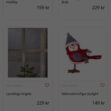
Holiday
Bulb
159
kr
229
kr
STAR TRADING
STAR TRADING
Ljusslinga Angela
Dekorationsfigur Joylight
229
kr
149
kr