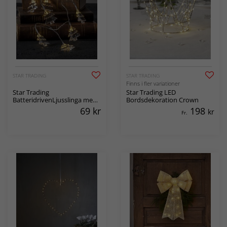
STAR TRADING
STAR TRADING
Finns i fler variationer
Star Trading
Star Trading LED
BatteridrivenLjusslinga med
Bordsdekoration Crown
transparenta Granar , 135 cm
69
kr
198
kr
Fr.