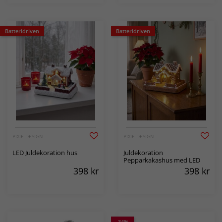
Batteridriven
Batteridriven
PIXIE DESIGN
PIXIE DESIGN
LED Juldekoration hus
Juldekoration
Pepparkakashus med LED
398
kr
398
kr
-34%