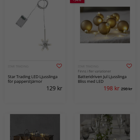
STAR TRADING
STAR TRADING
Finns i fler variationer
Star Trading LED Ljusslinga
Batteridriven Jul Ljusslinga
för papperstjärnor
Bliss med LED
129
kr
198
kr
298 kr