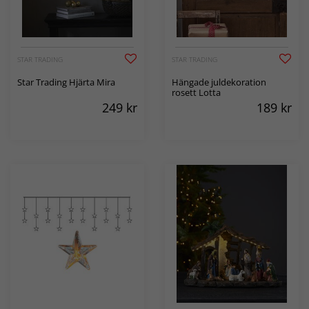
STAR TRADING
STAR TRADING
Star Trading Hjärta Mira
Hängade juldekoration
rosett Lotta
249
kr
189
kr