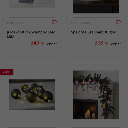
PIXIE DESIGN
STAR TRADING
Juldekoration Svampby med
Speldosa Grauberg stugby
LED
349
kr
398
kr
398 kr
589 kr
-34%