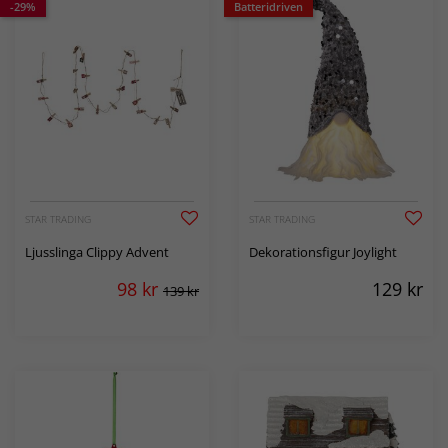
-29%
Batteridriven
STAR TRADING
STAR TRADING
Ljusslinga Clippy Advent
Dekorationsfigur Joylight
98
kr
129
kr
139 kr