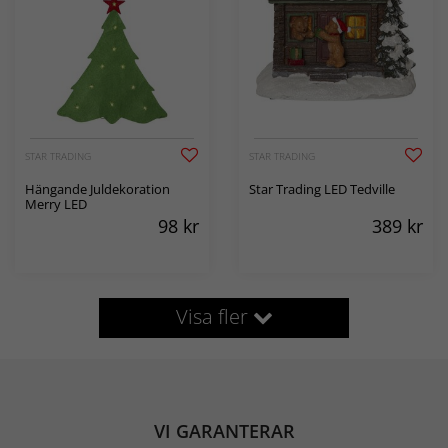
STAR TRADING
STAR TRADING
Hängande Juldekoration
Star Trading LED Tedville
Merry LED
98
kr
389
kr
Visa fler
VI GARANTERAR