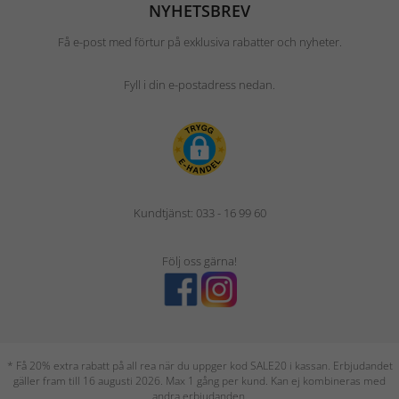
NYHETSBREV
Få e-post med förtur på exklusiva rabatter och nyheter.
Fyll i din e-postadress nedan.
Kundtjänst: 033 - 16 99 60
Följ oss gärna!
* Få 20% extra rabatt på all rea när du uppger kod SALE20 i kassan. Erbjudandet
gäller fram till 16 augusti 2026. Max 1 gång per kund. Kan ej kombineras med
andra erbjudanden.