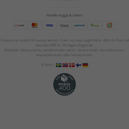
Handla tryggt & säkert
Vi levererar endast till svensk adress. Frakt- och exp.-avgift 69 kr. Alltid fri frakt vid
köp över 899 kr. 30 dagars ångerrätt.
Betalsätt: faktura, konto, betalkort eller swish. Leveranssätt: normalleverans,
expressleverans eller hemleverans.
Vi finns i: