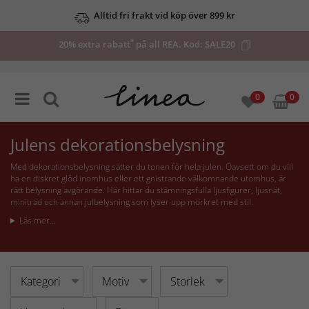
Upp till 50% på utvalda deals
*
20% extra rabatt
på all REA. Kod:
SALE20
0
0
Julens dekorationsbelysning
Med dekorationsbelysning sätter du tonen för hela julen. Oavsett om du vill
ha en diskret glöd inomhus eller ett gnistrande välkomnande utomhus, är
rätt belysning avgörande. Här hittar du stämningsfulla ljusfigurer, ljusnät,
miniträd och annan julbelysning som lyser upp mörkret med stil.
Läs mer...
Kategori
Motiv
Storlek