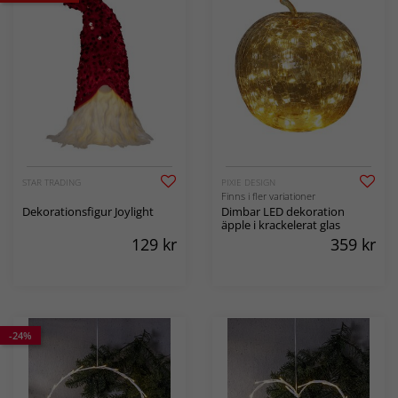
STAR TRADING
PIXIE DESIGN
Finns i fler variationer
Dekorationsfigur Joylight
Dimbar LED dekoration
äpple i krackelerat glas
129
kr
359
kr
-24%