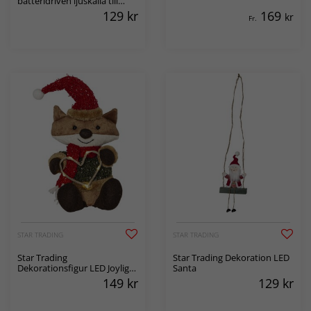
batteridriven ljuskälla till
adventsstjärnor
129
kr
169
kr
Fr.
STAR TRADING
STAR TRADING
Star Trading
Star Trading Dekoration LED
Dekorationsfigur LED Joylight
Santa
Räv
149
kr
129
kr