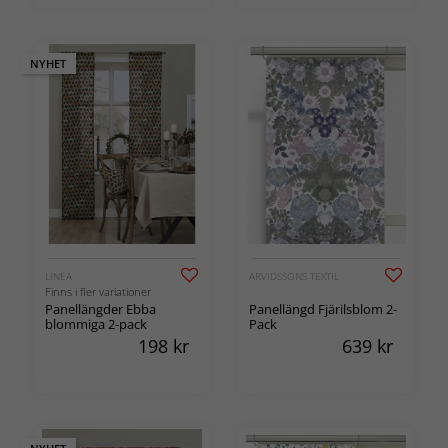
NYHET
LINEA
ARVIDSSONS TEXTIL
Finns i fler variationer
Panellängder Ebba
Panellängd Fjärilsblom 2-
blommiga 2-pack
Pack
198
kr
639
kr