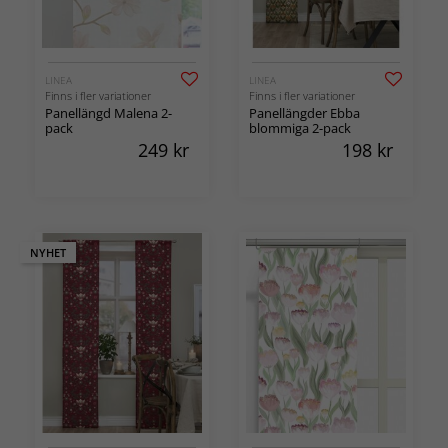
LINEA
LINEA
Finns i fler variationer
Finns i fler variationer
Panellängd Malena 2-
Panellängder Ebba
pack
blommiga 2-pack
249
kr
198
kr
NYHET