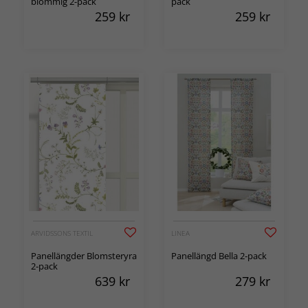
blommig 2-pack
pack
259
kr
259
kr
ARVIDSSONS TEXTIL
LINEA
Panellängder Blomsteryra
Panellängd Bella 2-pack
2-pack
639
kr
279
kr