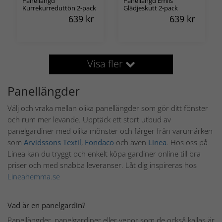
Panellängd
Panellängd Emils
Kurrekurreduttön 2-pack
Glädjeskutt 2-pack
639
kr
639
kr
Visa fler
Panellängder
Välj och vraka mellan olika panellängder som gör ditt fönster
och rum mer levande. Upptäck ett stort utbud av
panelgardiner med olika mönster och färger från varumärken
som
Arvidssons Textil
,
Fondaco
och även
Linea
. Hos oss på
Linea kan du tryggt och enkelt köpa gardiner online till bra
priser och med snabba leveranser. Låt dig inspireras hos
Lineahemma.se
Vad är en panelgardin?
Panellängder, panelgardiner eller vepor som de också kallas är