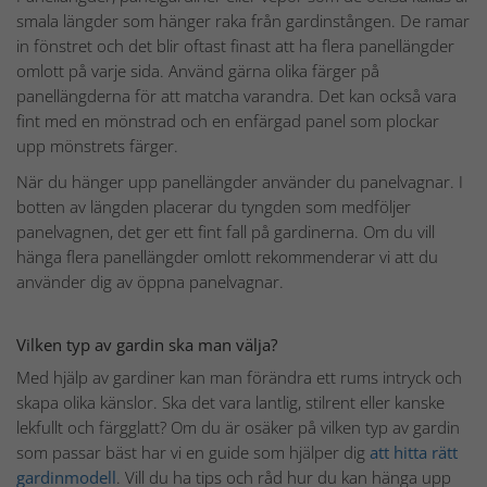
smala längder som hänger raka från gardinstången. De ramar
in fönstret och det blir oftast finast att ha flera panellängder
omlott på varje sida. Använd gärna olika färger på
panellängderna för att matcha varandra. Det kan också vara
fint med en mönstrad och en enfärgad panel som plockar
upp mönstrets färger.
När du hänger upp panellängder använder du panelvagnar. I
botten av längden placerar du tyngden som medföljer
panelvagnen, det ger ett fint fall på gardinerna. Om du vill
hänga flera panellängder omlott rekommenderar vi att du
använder dig av öppna panelvagnar.
Vilken typ av gardin ska man välja?
Med hjälp av gardiner kan man förändra ett rums intryck och
skapa olika känslor. Ska det vara lantlig, stilrent eller kanske
lekfullt och färgglatt? Om du är osäker på vilken typ av gardin
som passar bäst har vi en guide som hjälper dig
att hitta rätt
gardinmodell
.
Vill du ha tips och råd hur du kan hänga upp