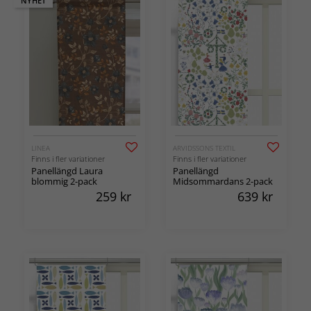
NYHET
LINEA
ARVIDSSONS TEXTIL
Finns i fler variationer
Finns i fler variationer
Panellängd Laura
Panellängd
blommig 2-pack
Midsommardans 2-pack
259
kr
639
kr