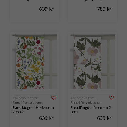
639
kr
789
kr
ARVIDSSONS TEXTIL
ARVIDSSONS TEXTIL
Finns i fler variationer
Finns i fler variationer
Panellängder Hedemora
Panellängder Anemon 2-
2-pack
pack
639
kr
639
kr