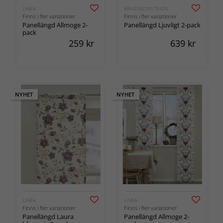
LINEA
ARVIDSSONS TEXTIL
Finns i fler variationer
Finns i fler variationer
Panellängd Allmoge 2-
Panellängd Ljuvligt 2-pack
pack
259
kr
639
kr
NYHET
NYHET
LINEA
LINEA
Finns i fler variationer
Finns i fler variationer
Panellängd Laura
Panellängd Allmoge 2-