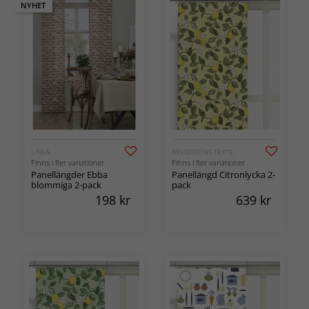
NYHET
LINEA
ARVIDSSONS TEXTIL
Finns i fler variationer
Finns i fler variationer
Panellängder Ebba
Panellängd Citronlycka 2-
blommiga 2-pack
pack
198
kr
639
kr