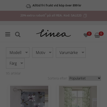
Upp till 50% på utvalda deals
*
20% extra rabatt
på all REA. Kod:
SALE20
0
0
Modell
Motiv
Varumärke
Färg
95
artiklar
Sortera efter: