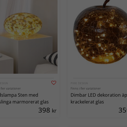
DESIGN
PIXIE DESIGN
 fler variationer
Finns i fler variationer
dslampa Sten med
Dimbar LED dekoration äp
linga marmorerat glas
krackelerat glas
398
3
kr