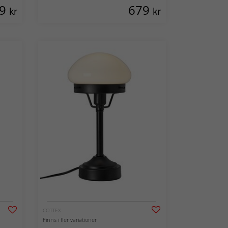
99
679
kr
kr
COTTEX
Finns i fler variationer