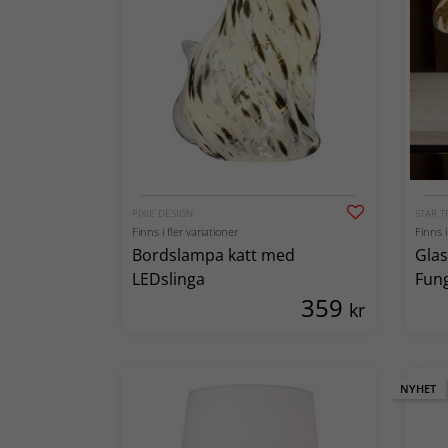
PIXIE DESIGN
STAR T
Finns i fler variationer
Finns i
Bordslampa katt med
Glas
LEDslinga
Fun
359
kr
NYHET