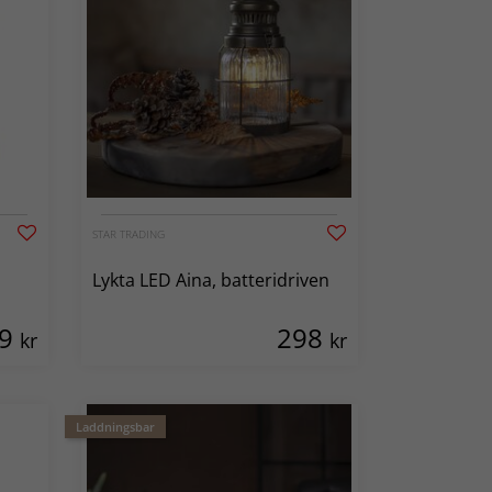
STAR TRADING
Lykta LED Aina, batteridriven
59
298
kr
kr
Laddningsbar