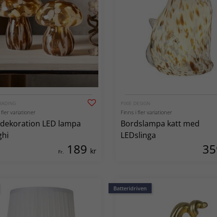
RADING
PIXIE DESIGN
 fler variationer
Finns i fler variationer
dekoration LED lampa
Bordslampa katt med
ghi
LEDslinga
189
3
kr
Fr.
Batteridriven