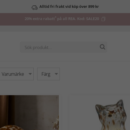
Alltid fri frakt vid köp över 899 kr
Upp till 50% på utvalda deals
*
20% extra rabatt
på all REA. Kod:
SALE20
Varumärke
Färg