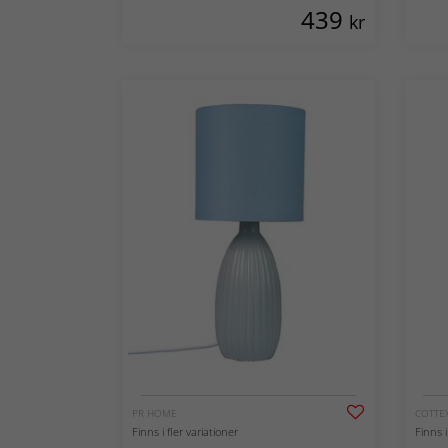
439
kr
PR HOME
COTTE
Finns i fler variationer
Finns i