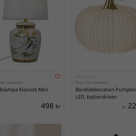
X
STAR TRADING
 fler variationer
Finns i fler variationer
slampa Klassisk Mini
Bordsdekoration Pumpkin
LED, batteridriven
498
2
kr
Fr.