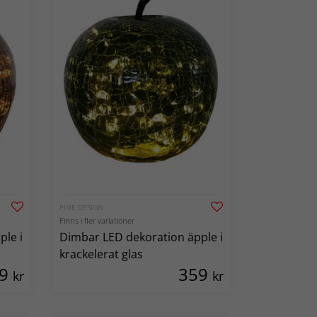
PIXIE DESIGN
Finns i fler variationer
ple i
Dimbar LED dekoration äpple i
krackelerat glas
59
359
kr
kr