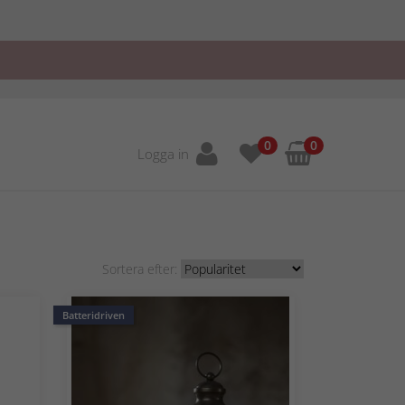
0
0
Logga in
Sortera efter:
Batteridriven