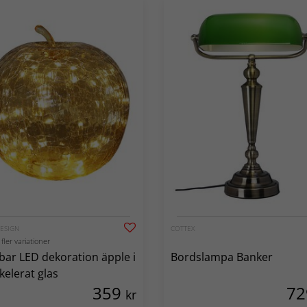
DESIGN
COTTEX
 fler variationer
ar LED dekoration äpple i
Bordslampa Banker
kelerat glas
359
7
kr