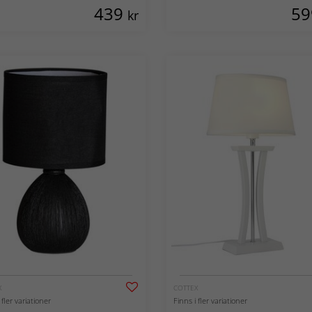
439
5
kr
X
COTTEX
 fler variationer
Finns i fler variationer