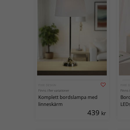
PIXIE DESIGN
PIXIE 
Finns i fler variationer
Finns i
Komplett bordslampa med
Bor
linneskärm
LEDs
439
kr