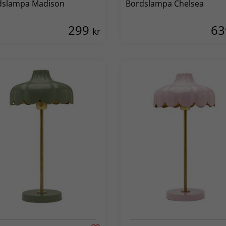
dslampa Madison
Bordslampa Chelsea
299
6
kr