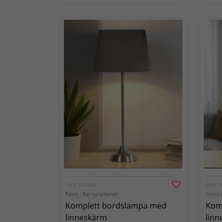
PIXIE DESIGN
PIXIE 
Finns i fler variationer
Finns i
Komplett bordslampa med
Kom
linneskärm
lin