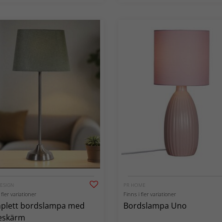
DESIGN
PR HOME
 fler variationer
Finns i fler variationer
plett bordslampa med
Bordslampa Uno
neskärm