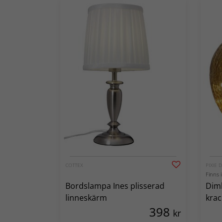
COTTEX
PIXIE 
Finns i
Bordslampa Ines plisserad
Dimb
linneskärm
krac
398
kr