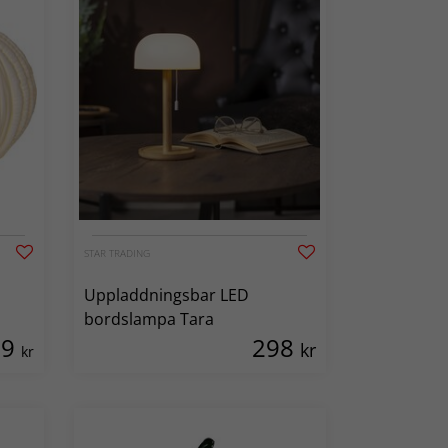
STAR TRADING
Uppladdningsbar LED
bordslampa Tara
29
298
kr
kr