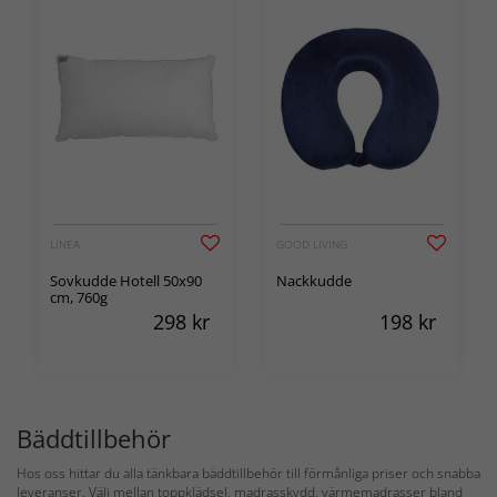
LINEA
GOOD LIVING
Sovkudde Hotell 50x90
Nackkudde
cm, 760g
298
kr
198
kr
Bäddtillbehör
Hos oss hittar du alla tänkbara bäddtillbehör till förmånliga priser och snabba
leveranser. Välj mellan toppklädsel, madrasskydd, värmemadrasser bland