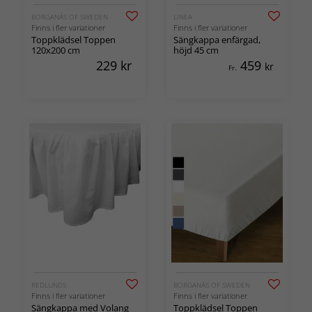
BORGANÄS OF SWEDEN
LINEA
Finns i fler variationer
Finns i fler variationer
Toppklädsel Toppen
Sängkappa enfärgad,
120x200 cm
höjd 45 cm
229
kr
459
kr
Fr.
REDLUNDS
BORGANÄS OF SWEDEN
Finns i fler variationer
Finns i fler variationer
Sängkappa med Volang
Toppklädsel Toppen