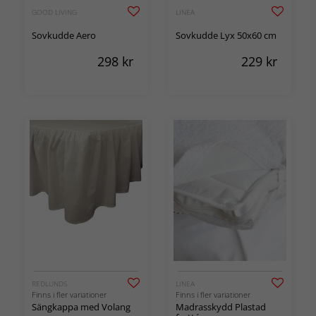
GOOD LIVING
LINEA
Sovkudde Aero
Sovkudde Lyx 50x60 cm
298
kr
229
kr
REDLUNDS
LINEA
Finns i fler variationer
Finns i fler variationer
Sängkappa med Volang
Madrasskydd Plastad