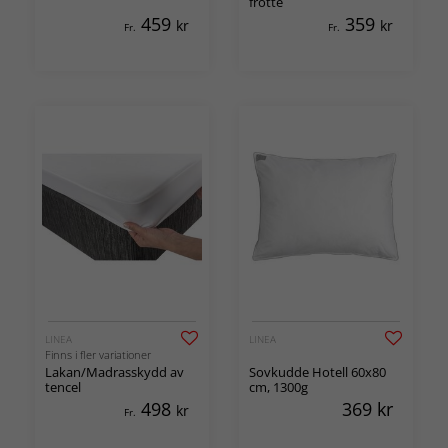
frotté
459
359
kr
kr
Fr.
Fr.
LINEA
LINEA
Finns i fler variationer
Lakan/Madrasskydd av
Sovkudde Hotell 60x80
tencel
cm, 1300g
498
369
kr
kr
Fr.