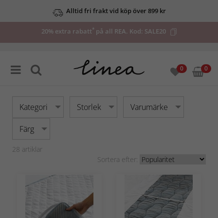
Alltid fri frakt vid köp över 899 kr
*
20% extra rabatt
på all REA. Kod:
SALE20
0
0
Kategori
Storlek
Varumärke
Färg
28
artiklar
Sortera efter: