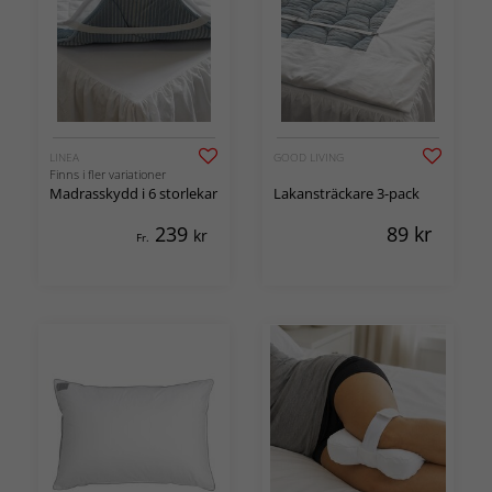
LINEA
GOOD LIVING
Finns i fler variationer
Madrasskydd i 6 storlekar
Lakansträckare 3-pack
239
89
kr
kr
Fr.