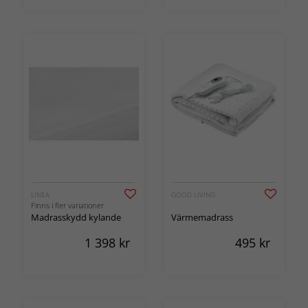
LINEA
GOOD LIVING
Finns i fler variationer
Madrasskydd kylande
Värmemadrass
1 398
kr
495
kr