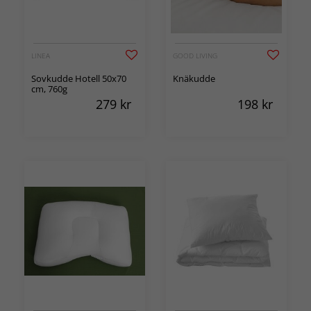
LINEA
GOOD LIVING
Sovkudde Hotell 50x70
Knäkudde
cm, 760g
279
kr
198
kr