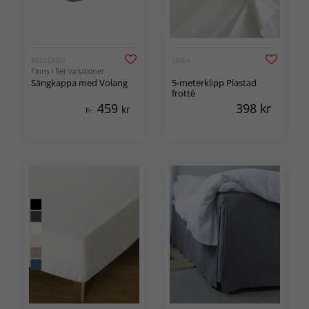
REDLUNDS
LINEA
Finns i fler variationer
Sängkappa med Volang
5-meterklipp Plastad
frotté
459
398
kr
kr
Fr.