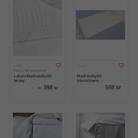
LINEA
LINEA
Finns i fler variationer
Lakan/Madrasskydd
Madrasskydd
Jersey
Inkontinens
398
598
kr
kr
Fr.