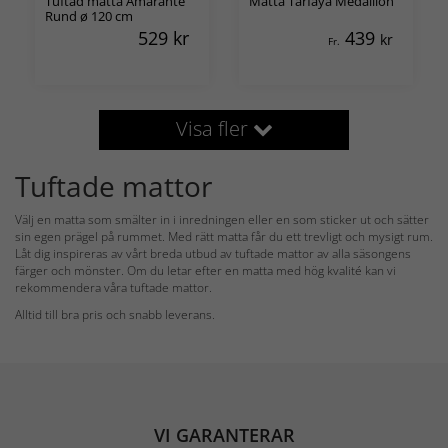
Tuftad matta Amarante
Matta Tarfaya Medallion
Rund ø 120 cm
529
kr
439
kr
Fr.
Visa fler
Tuftade mattor
Välj en matta som smälter in i inredningen eller en som sticker ut och sätter
sin egen prägel på rummet. Med rätt matta får du ett trevligt och mysigt rum.
Låt dig inspireras av vårt breda utbud av tuftade mattor av alla säsongens
färger och mönster. Om du letar efter en matta med hög kvalité kan vi
rekommendera våra tuftade mattor.
Alltid till bra pris och snabb leverans.
VI GARANTERAR