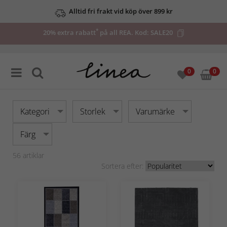
Upp till 50% på utvalda deals
*
20% extra rabatt
på all REA. Kod:
SALE20
0
0
Kategori
Storlek
Varumärke
Färg
56
artiklar
Sortera efter: