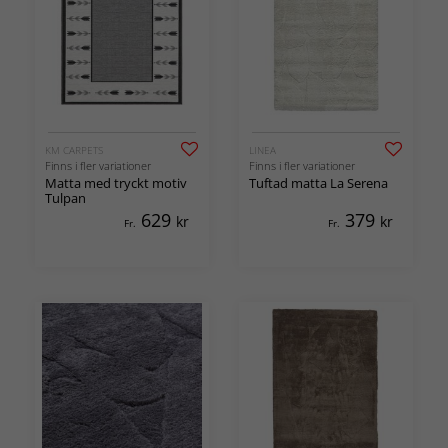
KM CARPETS
LINEA
Finns i fler variationer
Finns i fler variationer
Matta med tryckt motiv
Tuftad matta La Serena
Tulpan
629
379
kr
kr
Fr.
Fr.