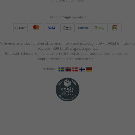
andra erbjudanden.
Handla tryggt & säkert
Vi levererar endast till svensk adress. Frakt- och exp.-avgift 69 kr. Alltid fri frakt vid
köp över 899 kr. 30 dagars ångerrätt.
Betalsätt: faktura, konto, betalkort eller swish. Leveranssätt: normalleverans,
expressleverans eller hemleverans.
Vi finns i: