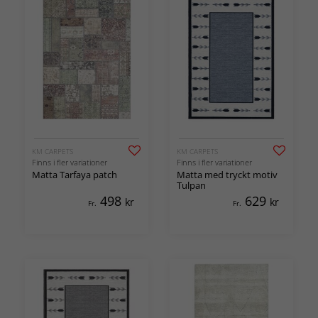
KM CARPETS
KM CARPETS
Finns i fler variationer
Finns i fler variationer
Matta Tarfaya patch
Matta med tryckt motiv
Tulpan
498
629
kr
kr
Fr.
Fr.