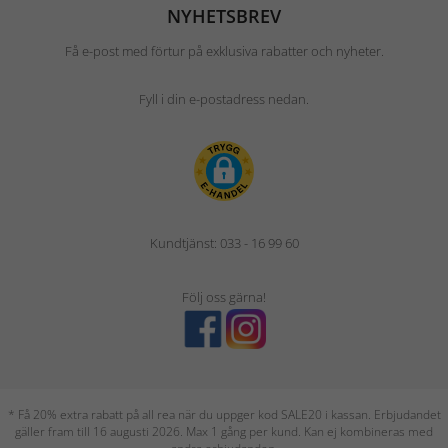
NYHETSBREV
Få e-post med förtur på exklusiva rabatter och nyheter.
Fyll i din e-postadress nedan.
Kundtjänst: 033 - 16 99 60
Följ oss gärna!
* Få 20% extra rabatt på all rea när du uppger kod SALE20 i kassan. Erbjudandet
gäller fram till 16 augusti 2026. Max 1 gång per kund. Kan ej kombineras med