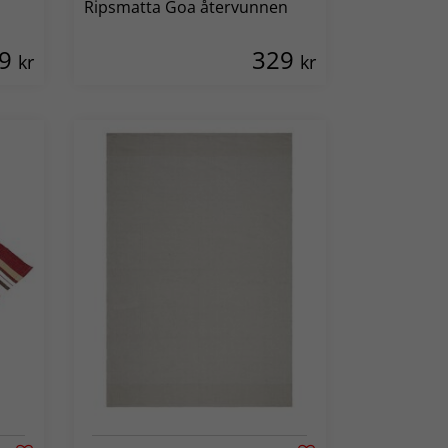
Ripsmatta Goa återvunnen
89
329
kr
kr