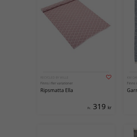
RECYCLED BY WILLE
KM CA
Finns i fler variationer
Finns i
Ripsmatta Ella
Garn
319
kr
Fr.