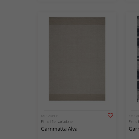
KM CARPETS
KM CA
Finns i fler variationer
Finns i
Garnmatta Alva
Gar