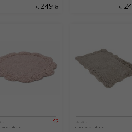
249
2
kr
Fr.
Fr.
ACO
FONDACO
 fler variationer
Finns i fler variationer