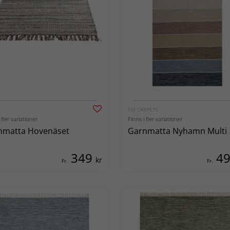
KM CARPETS
 fler variationer
Finns i fler variationer
nmatta Hovenäset
Garnmatta Nyhamn Multi
349
4
kr
Fr.
Fr.