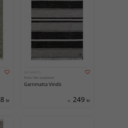
KM CARPETS
Finns i fler variationer
Garnmatta Vindö
98
249
kr
kr
Fr.