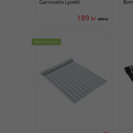
Garnmatta Lysekil
Bomu
189
kr
489 kr
Bättre miljöval