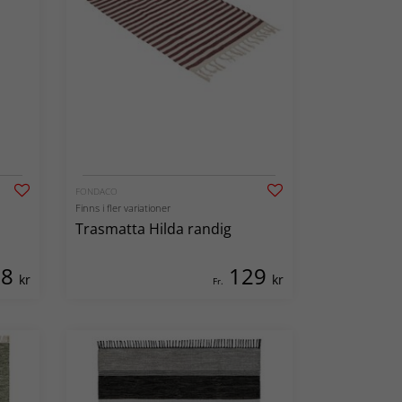
FONDACO
Finns i fler variationer
Trasmatta Hilda randig
98
129
kr
kr
Fr.