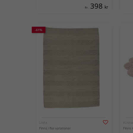
398
kr
Fr.
-61%
LINEA
FOND
Finns i fler variationer
Finns i