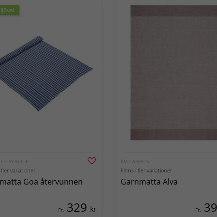
ljöval
ED BY WILLE
KM CARPETS
 fler variationer
Finns i fler variationer
smatta Goa återvunnen
Garnmatta Alva
329
3
kr
Fr.
Fr.