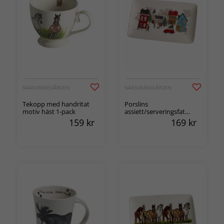
NÄÄSGRÄNSGÅRDEN
NÄÄSGRÄNSGÅRDEN
Tekopp med handritat
Porslins
motiv häst 1-pack
assiett/serveringsfat
Vinter med tryckt
159
kr
169
kr
handritat motiv 1-pack