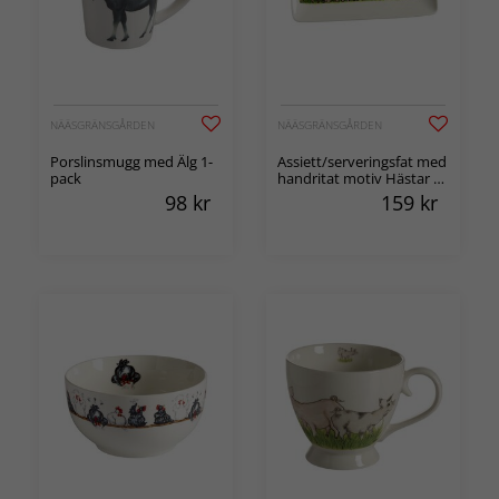
NÄÄSGRÄNSGÅRDEN
NÄÄSGRÄNSGÅRDEN
Porslinsmugg med Älg 1-
Assiett/serveringsfat med
pack
handritat motiv Hästar 1-
pack
98
kr
159
kr