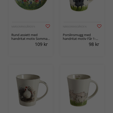
NÄÄSGRÄNSGÅRDEN
NÄÄSGRÄNSGÅRDEN
Rund assiett med
Porslinsmugg med
handritat motiv Sommar
handritat motiv Får 1-
Ø16,5cm
pack
109
kr
98
kr