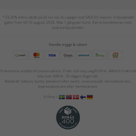
* Få 20% extra rabatt på all rea när du uppger kod SALE20 i kassan. Erbjudandet
gäller fram till 16 augusti 2026. Max 1 gång per kund. Kan ej kombineras med
andra erbjudanden.
Handla tryggt & säkert
Vi levererar endast till svensk adress. Frakt- och exp.-avgift 69 kr. Alltid fri frakt vid
köp över 899 kr. 30 dagars ångerrätt.
Betalsätt: faktura, konto, betalkort eller swish. Leveranssätt: normalleverans,
expressleverans eller hemleverans.
Vi finns i: