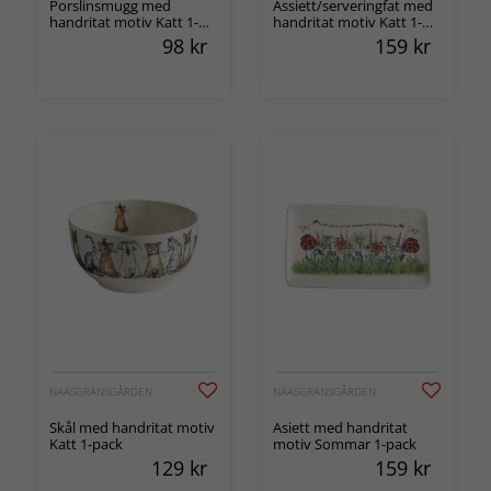
Porslinsmugg med
Assiett/serveringfat med
handritat motiv Katt 1-
handritat motiv Katt 1-
pack
pack
98
kr
159
kr
NÄÄSGRÄNSGÅRDEN
NÄÄSGRÄNSGÅRDEN
Skål med handritat motiv
Asiett med handritat
Katt 1-pack
motiv Sommar 1-pack
129
kr
159
kr