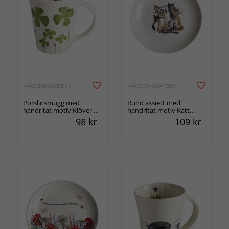
NÄÄSGRÄNSGÅRDEN
NÄÄSGRÄNSGÅRDEN
Porslinsmugg med
Rund assiett med
handritat motiv Klöver 1-
handritat motiv Katt
pack
Ø16,5cm
98
kr
109
kr