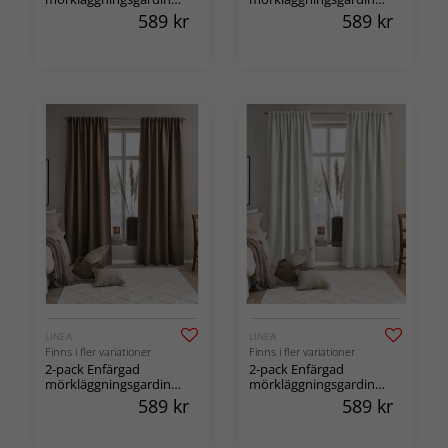
med multiband Sova
med multiband Sova
589
kr
589
kr
LINEA
LINEA
Finns i fler variationer
Finns i fler variationer
2-pack Enfärgad
2-pack Enfärgad
mörkläggningsgardin
mörkläggningsgardin
med multiband Sova
med multiband Sova
589
kr
589
kr