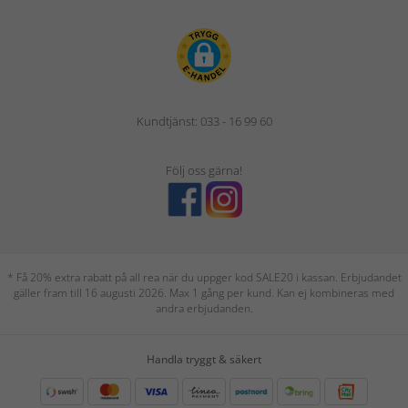
Kundtjänst: 033 - 16 99 60
Följ oss gärna!
* Få 20% extra rabatt på all rea när du uppger kod SALE20 i kassan. Erbjudandet
gäller fram till 16 augusti 2026. Max 1 gång per kund. Kan ej kombineras med
andra erbjudanden.
Handla tryggt & säkert