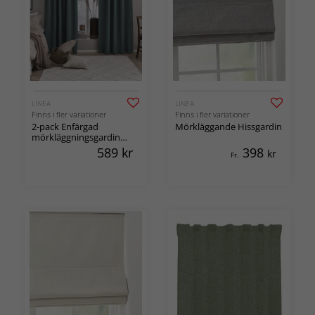
LINEA
LINEA
Finns i fler variationer
Finns i fler variationer
2-pack Enfärgad
Mörkläggande Hissgardin
mörkläggningsgardin
med multiband Sova
589
kr
398
kr
Fr.