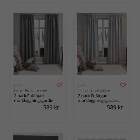
LINEA
LINEA
Finns i fler variationer
Finns i fler variationer
2-pack Enfärgad
2-pack Enfärgad
mörkläggningsgardin
mörkläggningsgardin
med multiband Sova
med multiband Sova
589
kr
589
kr