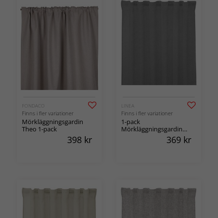
FONDACO
LINEA
Finns i fler variationer
Finns i fler variationer
Mörkläggningsgardin
1-pack
Theo 1-pack
Mörkläggningsgardin
Good Night
398
kr
369
kr