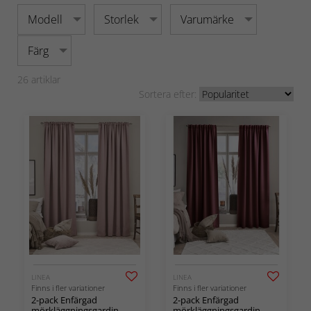
Modell
Storlek
Varumärke
Färg
26
artiklar
Sortera efter:
LINEA
LINEA
Finns i fler variationer
Finns i fler variationer
2-pack Enfärgad
2-pack Enfärgad
mörkläggningsgardin
mörkläggningsgardin