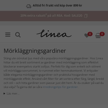
Alltid fri frakt vid köp över 899 kr
*
20% extra rabatt
på all REA. Kod:
SALE20
0
0
Mörkläggningsgardiner
Stäng ute oönskat ljus med våra populära mörkläggningsgardiner. Hos Linea
hittar du ett brett sortiment av gardiner med mörkläggning som effektivt
blockerar exempelvis starkt solljus. Perfekt för dig som enkelt och stilrent
vill mörklägga sovrummet, tv-rummet eller hemmakontoret. Vi erbjuder
både eleganta mörkläggningsgardiner och praktiska hissgardiner med
mörkläggande effekt. Använd vårt filter för att sortera efter färg, längd, bredd
och stil – och hitta gardiner som passar just ditt hem. Är du osäker på vad du
ska välja? Ta gärna del av våra
inredningstips för gardiner
.
Läs mer...