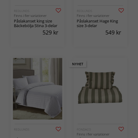
REDLUNDS
REDLUNDS
Finns i fler variationer
Finns i fler variationer
Påslakanset king size
Påslakanset Hage King
Bäckebölja Stina 3-delar
size 3-delar
529
kr
549
kr
NYHET
REDLUNDS
FONDACO
Finns i fler variationer