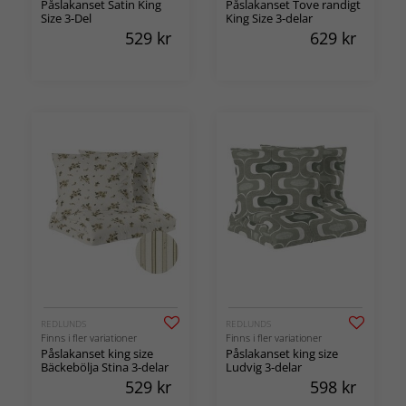
Påslakanset Satin King
Påslakanset Tove randigt
Size 3-Del
King Size 3-delar
529
kr
629
kr
REDLUNDS
REDLUNDS
Finns i fler variationer
Finns i fler variationer
Påslakanset king size
Påslakanset king size
Bäckebölja Stina 3-delar
Ludvig 3-delar
529
kr
598
kr