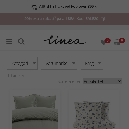
Alltid fri frakt vid köp över 899 kr
*
20% extra rabatt
på all REA. Kod:
SALE20
0
0
Kategori
Varumärke
Färg
10
artiklar
Sortera efter: