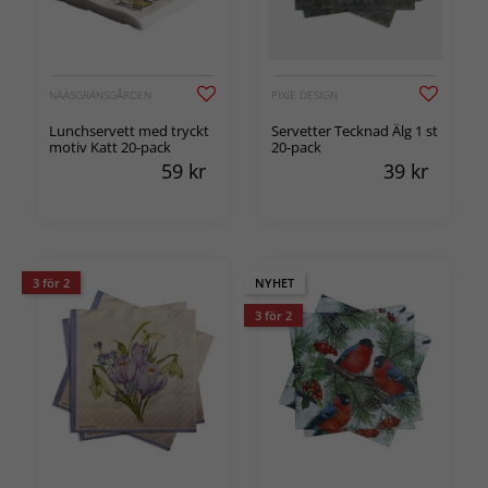
NÄÄSGRÄNSGÅRDEN
PIXIE DESIGN
Lunchservett med tryckt
Servetter Tecknad Älg 1 st
motiv Katt 20-pack
20-pack
59
kr
39
kr
3 för 2
NYHET
3 för 2