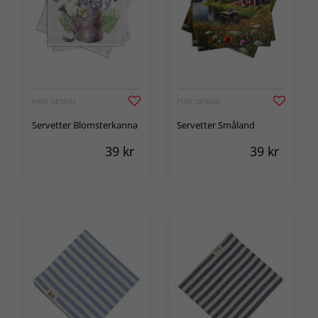
PIXIE DESIGN
PIXIE DESIGN
Servetter Blomsterkanna
Servetter Småland
39
kr
39
kr