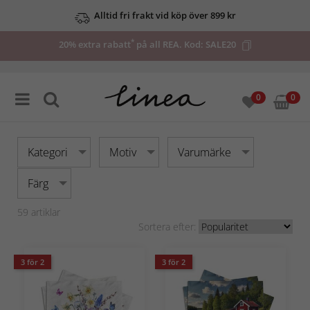
Upp till 50% på utvalda deals
*
20% extra rabatt
på all REA. Kod:
SALE20
0
0
Kategori
Motiv
Varumärke
Färg
59
artiklar
Sortera efter:
3 för 2
3 för 2