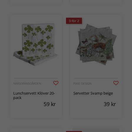
3 för 2
NÄÄSGRÄNSGÅRDEN
PIXIE DESIGN
Lunchservett Klöver 20-
Servetter Svamp beige
pack
59
kr
39
kr