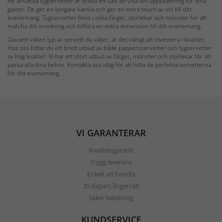
Att använda tygservetter är också ett sätt att visa din uppskattning för dina
gäster. De ger en lyxigare känsla och ger en extra touch av stil till ditt
evenemang. Tygservetter finns i olika färger, storlekar och mönster för att
matcha din inredning och tillföra en extra dimension till ditt evenemang.
Oavsett vilken typ av servett du väljer, är det viktigt att investera i kvalitet.
Hos oss hittar du ett brett utbud av både pappersservetter och tygservetter
av hög kvalitet. Vi har ett stort utbud av färger, mönster och storlekar för att
passa alla dina behov. Kontakta oss idag för att hitta de perfekta servetterna
för ditt evenemang.
VI GARANTERAR
Kvalitetsgaranti
Trygg leverans
Enkelt att handla
30 dagars ångerrätt
Säker betalning
KUNDSERVICE