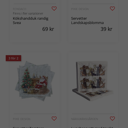
FONDACO
PIXIE DESIGN
Finns i fler variationer
Kökshandduk randig
Servetter
Svea
Landskapsblomma
69
kr
39
kr
3 för 2
PIXIE DESIGN
NÄÄSGRÄNSGÅRDEN