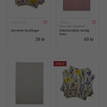
PIXIE DESIGN
FONDACO
Finns i fler variationer
Servetter Kycklingar
Kökshandduk randig
Svea
39
kr
69
kr
3 för 2