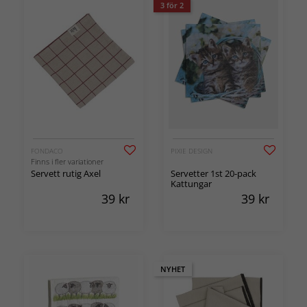
3 för 2
FONDACO
PIXIE DESIGN
Finns i fler variationer
Servett rutig Axel
Servetter 1st 20-pack
Kattungar
39
kr
39
kr
NYHET