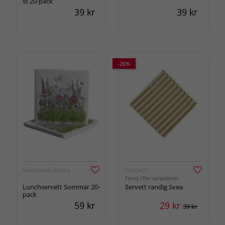
st 20-pack
39
kr
39
kr
-26%
NÄÄSGRÄNSGÅRDEN
FONDACO
Finns i fler variationer
Lunchservett Sommar 20-
Servett randig Svea
pack
59
kr
29
kr
39 kr