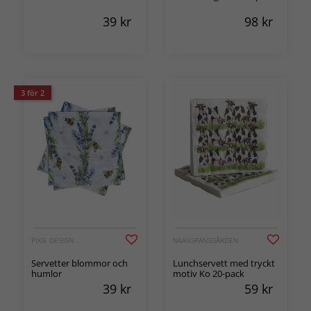
39
kr
98
kr
3 för 2
PIXIE DESIGN
NÄÄSGRÄNSGÅRDEN
Servetter blommor och
Lunchservett med tryckt
humlor
motiv Ko 20-pack
39
kr
59
kr