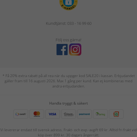
Kundtjänst: 033 - 16 99 60
Följ oss gärna!
* Få 20% extra rabatt på all rea när du uppger kod SALE20 i kassan. Erbjudandet
gäller fram till 16 augusti 2026. Max 1 gång per kund. Kan ej kombineras med
andra erbjudanden.
Handla tryggt & säkert
Vi levererar endast till svensk adress. Frakt- och exp.-avgift 69 kr. Alltid fri frakt vid
köp över 899 kr. 30 dagars ångerrätt.