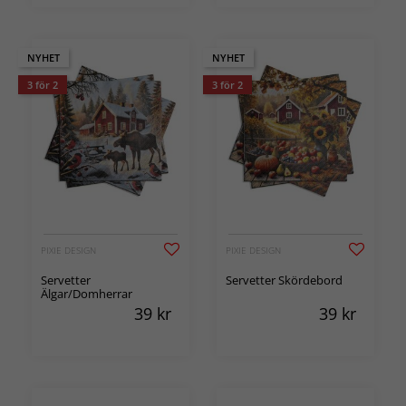
NYHET
NYHET
3 för 2
3 för 2
PIXIE DESIGN
PIXIE DESIGN
Servetter
Servetter Skördebord
Älgar/Domherrar
39
kr
39
kr