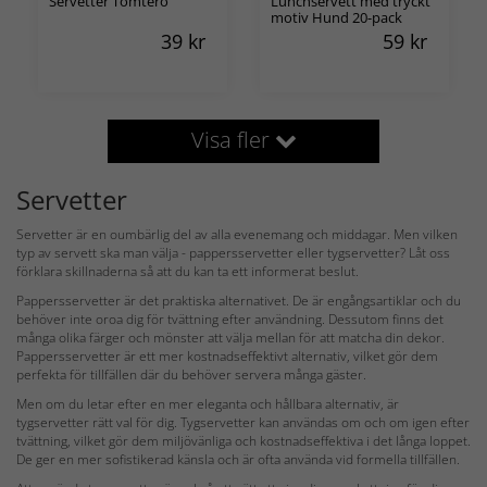
Servetter Tomtero
Lunchservett med tryckt
motiv Hund 20-pack
39
kr
59
kr
Visa fler
Servetter
Servetter är en oumbärlig del av alla evenemang och middagar. Men vilken
typ av servett ska man välja - pappersservetter eller tygservetter? Låt oss
förklara skillnaderna så att du kan ta ett informerat beslut.
Pappersservetter är det praktiska alternativet. De är engångsartiklar och du
behöver inte oroa dig för tvättning efter användning. Dessutom finns det
många olika färger och mönster att välja mellan för att matcha din dekor.
Pappersservetter är ett mer kostnadseffektivt alternativ, vilket gör dem
perfekta för tillfällen där du behöver servera många gäster.
Men om du letar efter en mer eleganta och hållbara alternativ, är
tygservetter rätt val för dig. Tygservetter kan användas om och om igen efter
tvättning, vilket gör dem miljövänliga och kostnadseffektiva i det långa loppet.
De ger en mer sofistikerad känsla och är ofta använda vid formella tillfällen.