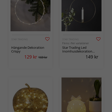
STAR TRADING
STAR TRADING
Finns i fler variationer
Hängande Dekoration
Star Trading Led
Crispy
Inomhusdekoration
Flamme Ring
129
kr
149
kr
169 kr