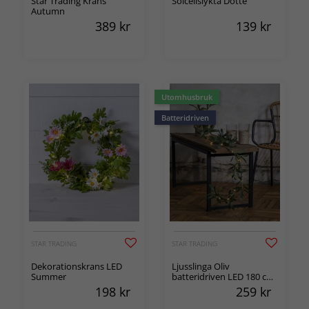
Star Trading Krans
Solcellslykta Dotte
Autumn
389
kr
139
kr
Utomhusbruk
Batteridriven
STAR TRADING
STAR TRADING
Dekorationskrans LED
Ljusslinga Oliv
Summer
batteridriven LED 180 cm
inom/utomhusbruk
198
kr
259
kr