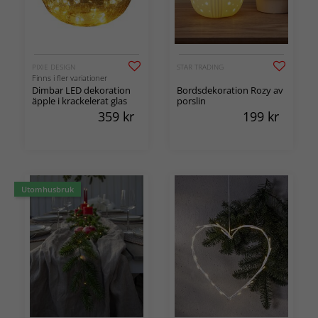
PIXIE DESIGN
STAR TRADING
Finns i fler variationer
Dimbar LED dekoration
Bordsdekoration Rozy av
äpple i krackelerat glas
porslin
359
kr
199
kr
Utomhusbruk