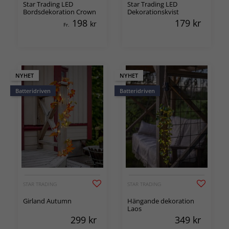
Star Trading LED
Star Trading LED
Bordsdekoration Crown
Dekorationskvist
198
179
kr
kr
Fr.
NYHET
NYHET
Batteridriven
Batteridriven
STAR TRADING
STAR TRADING
Girland Autumn
Hängande dekoration
Laos
299
kr
349
kr