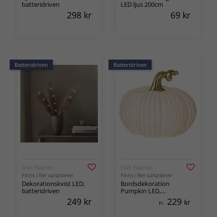
batteridriven
LED ljus 200cm
298
kr
69
kr
Batteridriven
Batteridriven
STAR TRADING
STAR TRADING
Finns i fler variationer
Finns i fler variationer
Dekorationskvist LED,
Bordsdekoration
batteridriven
Pumpkin LED,
batteridriven
249
kr
229
kr
Fr.