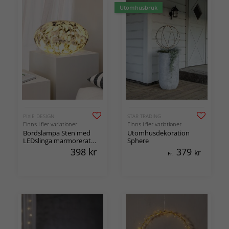
Utomhusbruk
PIXIE DESIGN
STAR TRADING
Finns i fler variationer
Finns i fler variationer
Bordslampa Sten med
Utomhusdekoration
LEDslinga marmorerat
Sphere
glas
398
kr
379
kr
Fr.