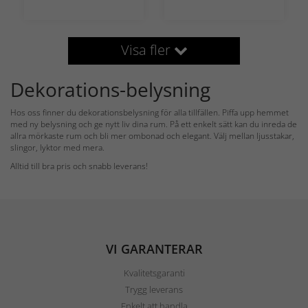
Visa fler
Dekorations-belysning
Hos oss finner du dekorationsbelysning för alla tillfällen. Piffa upp hemmet
med ny belysning och ge nytt liv dina rum. På ett enkelt sätt kan du inreda de
allra mörkaste rum och bli mer ombonad och elegant. Välj mellan ljusstakar,
slingor, lyktor med mera.
Alltid till bra pris och snabb leverans!
VI GARANTERAR
Kvalitetsgaranti
Trygg leverans
Enkelt att handla