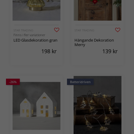
STAR TRADING
STAR TRADING
Finns i fler variationer
LED Glasdekoration gran
Hängande Dekoration
Merry
198
kr
139
kr
-26%
Batteridriven