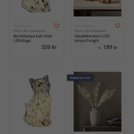
PIXIE DESIGN
STAR TRADING
Finns i fler variationer
Finns i fler variationer
Bordslampa katt med
Glasdekoration LED
LEDslinga
lampa Funghi
359
kr
189
kr
Fr.
Batteridriven