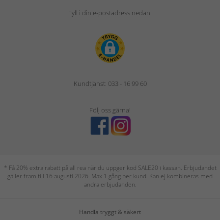
Fyll i din e-postadress nedan.
Kundtjänst: 033 - 16 99 60
Följ oss gärna!
* Få 20% extra rabatt på all rea när du uppger kod SALE20 i kassan. Erbjudandet
gäller fram till 16 augusti 2026. Max 1 gång per kund. Kan ej kombineras med
andra erbjudanden.
Handla tryggt & säkert