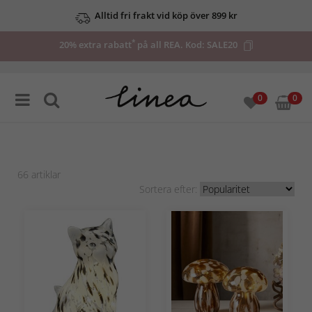
Upp till 50% på utvalda deals
*
20% extra rabatt
på all REA. Kod:
SALE20
0
0
66
artiklar
Sortera efter: