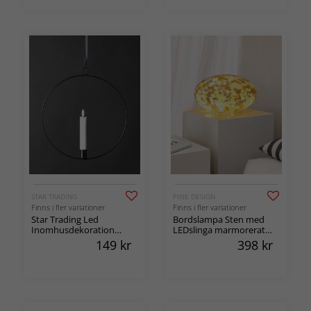
STAR TRADING
PIXIE DESIGN
Finns i fler variationer
Finns i fler variationer
Star Trading Led
Bordslampa Sten med
Inomhusdekoration
LEDslinga marmorerat
Flamme Ring
glas
149
kr
398
kr