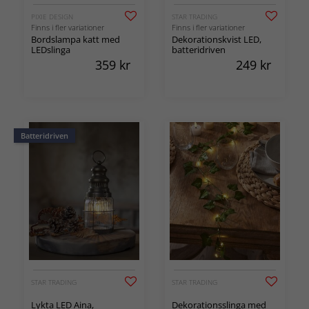
PIXIE DESIGN
STAR TRADING
Finns i fler variationer
Finns i fler variationer
Bordslampa katt med
Dekorationskvist LED,
LEDslinga
batteridriven
359
kr
249
kr
Batteridriven
STAR TRADING
STAR TRADING
Lykta LED Aina,
Dekorationsslinga med