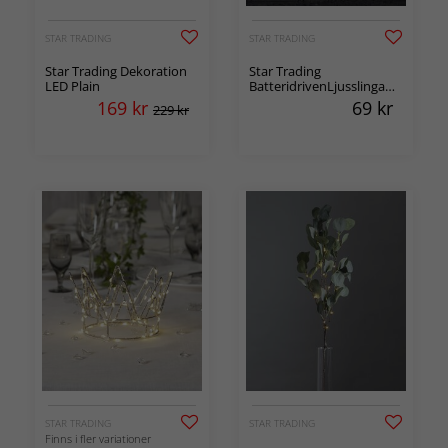
STAR TRADING
STAR TRADING
Star Trading Dekoration
Star Trading
LED Plain
BatteridrivenLjusslinga
med transparenta Granar
169
kr
69
kr
229 kr
, 135 cm
STAR TRADING
STAR TRADING
Finns i fler variationer