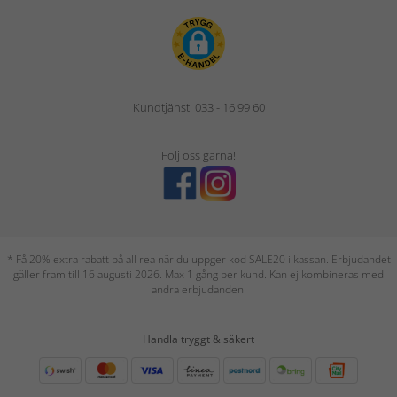
Kundtjänst: 033 - 16 99 60
Följ oss gärna!
* Få 20% extra rabatt på all rea när du uppger kod SALE20 i kassan. Erbjudandet
gäller fram till 16 augusti 2026. Max 1 gång per kund. Kan ej kombineras med
andra erbjudanden.
Handla tryggt & säkert