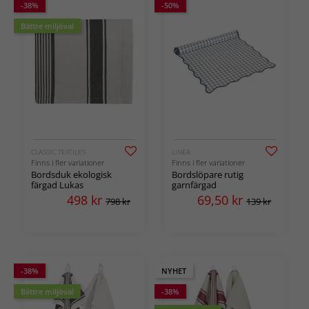
-38%
-50%
Bättre miljöval
CLASSIC TEXTILES
LINEA
Finns i fler variationer
Finns i fler variationer
Bordsduk ekologisk
Bordslöpare rutig
färgad Lukas
garnfärgad
498
kr
69,50
kr
798 kr
139 kr
-38%
NYHET
Bättre miljöval
-38%