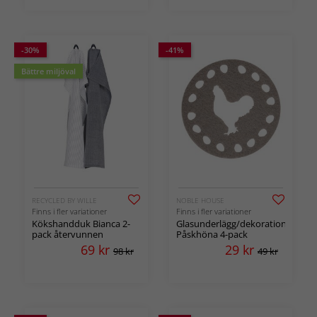
-30%
-41%
Bättre miljöval
RECYCLED BY WILLE
NOBLE HOUSE
Finns i fler variationer
Finns i fler variationer
Kökshandduk Bianca 2-
Glasunderlägg/dekoration
pack återvunnen
Påskhöna 4-pack
69
kr
29
kr
98 kr
49 kr