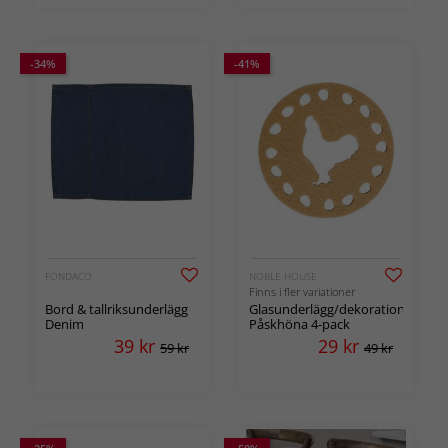
-34%
-41%
FONDACO
NOBLE HOUSE
Finns i fler variationer
Bord & tallriksunderlägg
Glasunderlägg/dekoration
Denim
Påskhöna 4-pack
39
kr
29
kr
59 kr
49 kr