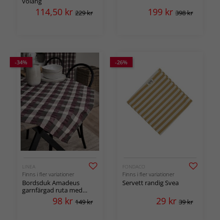
volang
114,50
kr
199
kr
229 kr
398 kr
-34%
-26%
LINEA
FONDACO
Finns i fler variationer
Finns i fler variationer
Bordsduk Amadeus
Servett randig Svea
garnfärgad ruta med
bäckebölja effekt
98
kr
29
kr
149 kr
39 kr