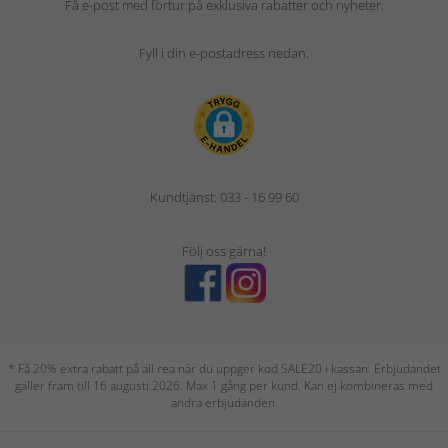
Få e-post med förtur på exklusiva rabatter och nyheter.
Fyll i din e-postadress nedan.
Kundtjänst: 033 - 16 99 60
Följ oss gärna!
* Få 20% extra rabatt på all rea när du uppger kod SALE20 i kassan. Erbjudandet
gäller fram till 16 augusti 2026. Max 1 gång per kund. Kan ej kombineras med
andra erbjudanden.