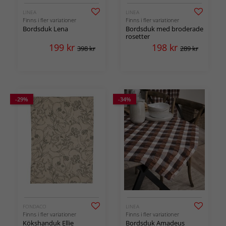
LINEA
LINEA
Finns i fler variationer
Finns i fler variationer
Bordsduk Lena
Bordsduk med broderade
rosetter
199
kr
198
kr
398 kr
289 kr
-29%
-34%
FONDACO
LINEA
Finns i fler variationer
Finns i fler variationer
Kökshanduk Ellie
Bordsduk Amadeus