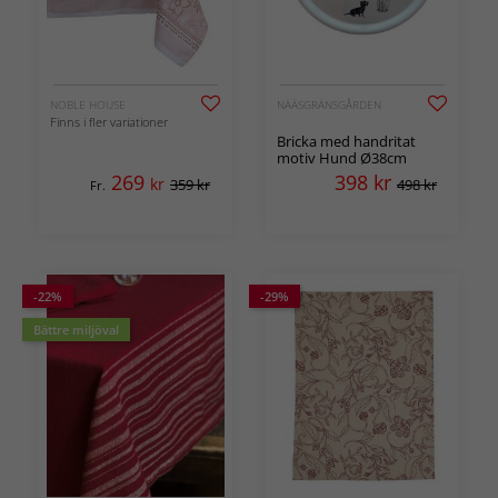
NOBLE HOUSE
NÄÄSGRÄNSGÅRDEN
Finns i fler variationer
Bricka med handritat
motiv Hund Ø38cm
269
398
kr
kr
359 kr
498 kr
Fr.
-22%
-29%
Bättre miljöval