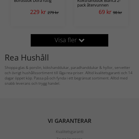
Bordsduk Dora rutig
Kökshandduk Bianca 2-
pack återvunnen
229
kr
69
kr
279 kr
98 kr
Visa fler
Rea Hushåll
Shoppa glas & porslin, kökshanddukar, paradhanddukar & hyllor, servetter
och övrigt hushållssortiment till låga rea-priser. Alltid kvalitetsgaranti och 14
dagar öppet köp. Passa på och fynda i ett begränsat sortiment. Alltid med
snabb leverans och trygg handel.
VI GARANTERAR
Kvalitetsgaranti