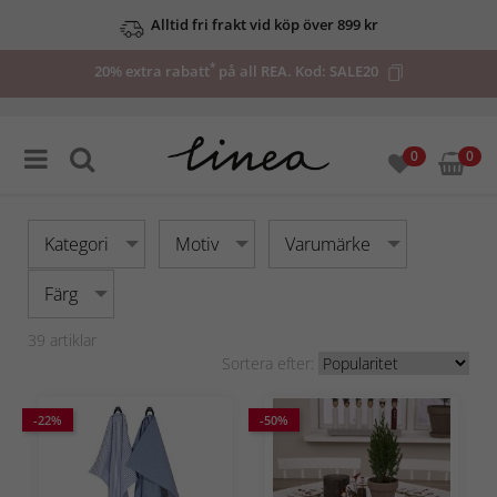
Upp till 50% på utvalda deals
*
20% extra rabatt
på all REA. Kod:
SALE20
0
0
Kategori
Motiv
Varumärke
Färg
39
artiklar
Sortera efter:
-22%
-50%