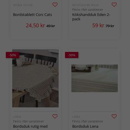
NOBLE HOUSE
RECYCLED BY WILLE
Finns i fler variationer
Bordstablett Corc Cats
Kökshandduk Eden 2-
pack
24,50
kr
59
kr
49 kr
79 kr
-50%
-50%
LINEA
LINEA
Finns i fler variationer
Finns i fler variationer
Bordsduk rutig med
Bordsduk Lena