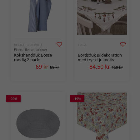
RECYCLED BY WILLE
LINEA
Finns i fler variationer
Kökshandduk Bosse
Bordsduk Juldekoration
randig 2-pack
med tryckt julmotiv
69
kr
84,50
kr
89 kr
169 kr
-29%
-19%