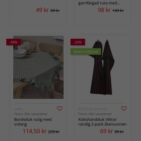
garnfärgad ruta med
bäckebölja effekt
49
kr
98
kr
69 kr
149 kr
-50%
-22%
Bättre miljöval
LINEA
RECYCLED BY WILLE
Finns i fler variationer
Finns i fler variationer
Bordsduk rutig med
Kökshandduk Viktor
volang
randig 2-pack återvunnen
114,50
kr
69
kr
229 kr
89 kr