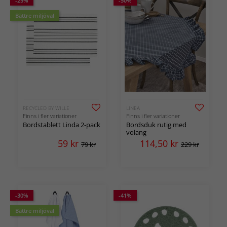
-25%
-50%
Bättre miljöval
RECYCLED BY WILLE
LINEA
Finns i fler variationer
Finns i fler variationer
Bordstablett Linda 2-pack
Bordsduk rutig med
volang
59
kr
114,50
kr
79 kr
229 kr
-30%
-41%
Bättre miljöval