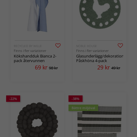
RECYCLED BY WILLE
NOBLE HOUSE
Finns i fler variationer
Finns i fler variationer
Kökshandduk Bianca 2-
Glasunderlägg/dekoration
pack återvunnen
Påskhöna 4-pack
69
kr
29
kr
98 kr
49 kr
-22%
-38%
Bättre miljöval