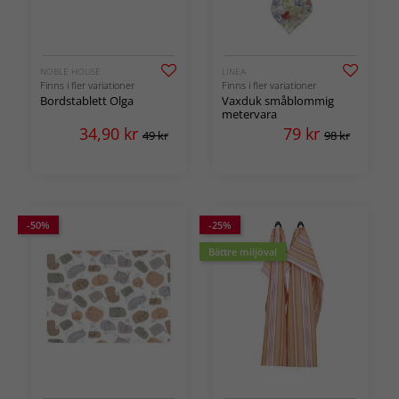
NOBLE HOUSE
LINEA
Finns i fler variationer
Finns i fler variationer
Bordstablett Olga
Vaxduk småblommig
metervara
34,90
kr
79
kr
49 kr
98 kr
-50%
-25%
Bättre miljöval