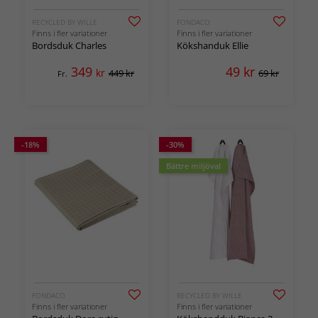
RECYCLED BY WILLE
FONDACO
Finns i fler variationer
Finns i fler variationer
Bordsduk Charles
Kökshanduk Ellie
349
49
kr
kr
449 kr
69 kr
Fr.
-18%
-30%
Bättre miljöval
FONDACO
RECYCLED BY WILLE
Finns i fler variationer
Finns i fler variationer