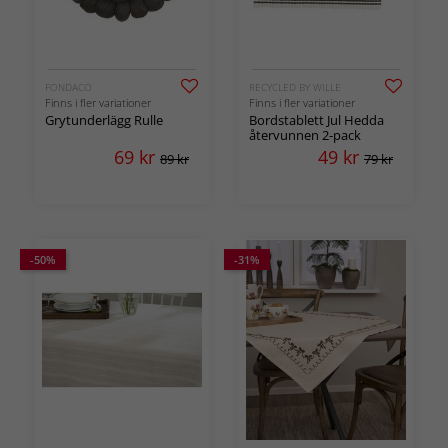
FONDACO
RECYCLED BY WILLE
Finns i fler variationer
Finns i fler variationer
Grytunderlägg Rulle
Bordstablett Jul Hedda
återvunnen 2-pack
69
kr
49
kr
89 kr
79 kr
-50%
-31%