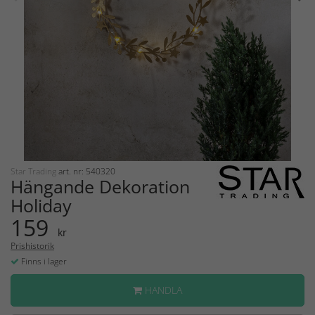
Star Trading
art. nr: 540320
Hängande Dekoration
Holiday
159
kr
Prishistorik
Finns i lager
HANDLA