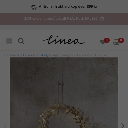
Alltid fri frakt vid köp över 899 kr
*
20% extra rabatt
på all REA. Kod:
SALE20
0
0
Belysning
>
Dekorationsbelysning
> Hängande Dekoration Holiday