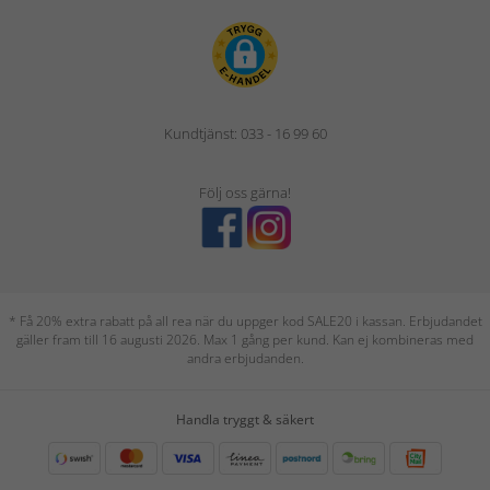
Kundtjänst: 033 - 16 99 60
Följ oss gärna!
* Få 20% extra rabatt på all rea när du uppger kod SALE20 i kassan. Erbjudandet
gäller fram till 16 augusti 2026. Max 1 gång per kund. Kan ej kombineras med
andra erbjudanden.
Handla tryggt & säkert