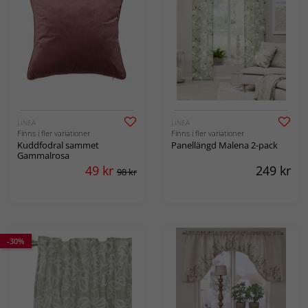
LINEA
LINEA
Finns i fler variationer
Finns i fler variationer
Kuddfodral sammet
Panellängd Malena 2-pack
Gammalrosa
49
kr
249
kr
98 kr
-30%