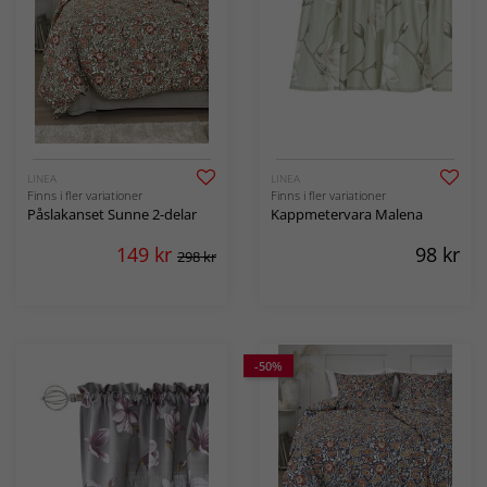
LINEA
LINEA
Finns i fler variationer
Finns i fler variationer
Påslakanset Sunne 2-delar
Kappmetervara Malena
149
kr
98
kr
298 kr
-50%