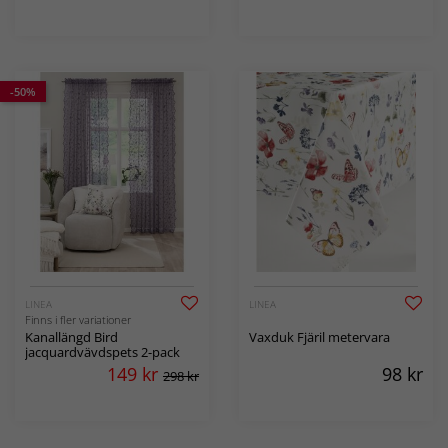
-50%
LINEA
LINEA
Finns i fler variationer
Kanallängd Bird
Vaxduk Fjäril metervara
jacquardvävdspets 2-pack
149
kr
98
kr
298 kr