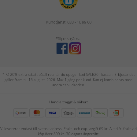
Kundtjänst: 033 - 16 99 60
Följ oss gärna!
* Få 20% extra rabatt på all rea när du uppger kod SALE20 i kassan. Erbjudandet
gäller fram till 16 augusti 2026. Max 1 gång per kund. Kan ej kombineras med
andra erbjudanden.
Handla tryggt & säkert
Vi levererar endast till svensk adress. Frakt- och exp.-avgift 69 kr. Alltid fri frakt vid
köp över 899 kr. 30 dagars ångerrätt.