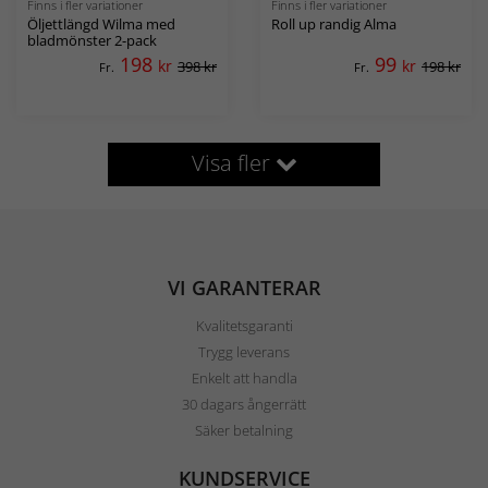
Finns i fler variationer
Finns i fler variationer
Öljettlängd Wilma med
Roll up randig Alma
bladmönster 2-pack
198
99
kr
kr
398 kr
198 kr
Fr.
Fr.
Visa fler
VI GARANTERAR
Kvalitetsgaranti
Trygg leverans
Enkelt att handla
30 dagars ångerrätt
Säker betalning
KUNDSERVICE