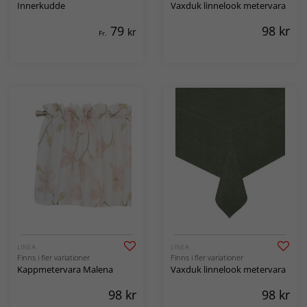
Innerkudde
Vaxduk linnelook metervara
79
98
kr
kr
Fr.
LINEA
LINEA
Finns i fler variationer
Finns i fler variationer
Kappmetervara Malena
Vaxduk linnelook metervara
98
kr
98
kr