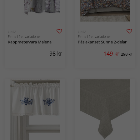
LINEA
LINEA
Finns i fler variationer
Finns i fler variationer
Kappmetervara Malena
Påslakanset Sunne 2-delar
98
kr
149
kr
298 kr