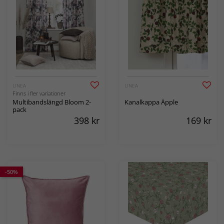
LINEA
LINEA
Finns i fler variationer
Multibandslängd Bloom 2-
Kanalkappa Äpple
pack
398
kr
169
kr
-50%