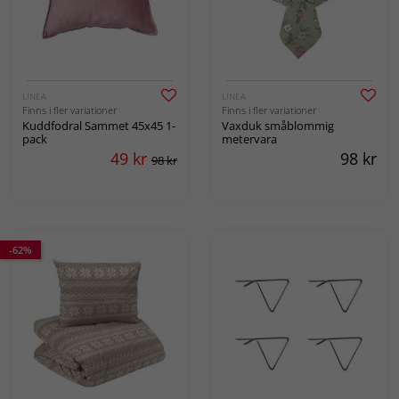
LINEA
LINEA
Finns i fler variationer
Finns i fler variationer
Kuddfodral Sammet 45x45 1-
Vaxduk småblommig
pack
metervara
49
kr
98
kr
98 kr
-62%