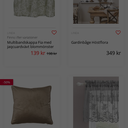
LINEA
LINEA
Finns i fler variationer
Multibandskappa Fia med
Gardinbåge Höstflora
jaqcuardvävt blommönster
139
kr
349
kr
198 kr
-50%