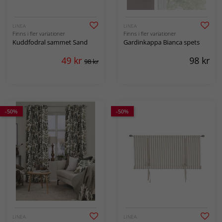
LINEA
LINEA
Finns i fler variationer
Finns i fler variationer
Kuddfodral sammet Sand
Gardinkappa Bianca spets
49
kr
98
kr
98 kr
-50%
-50%
LINEA
LINEA