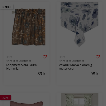
NYHET
LINEA
LINEA
Finns i fler variationer
Finns i fler variationer
Kappmetervara Laura
Vaxduk Malva blommig
blommig
metervara
89
kr
98
kr
-50%