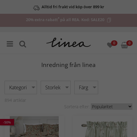
Upp till 50% på utvalda deals
*
20% extra rabatt
på all REA. Kod:
SALE20
0
0
Inredning från linea
Kategori
Storlek
Färg
894
artiklar
Sortera efter:
-50%