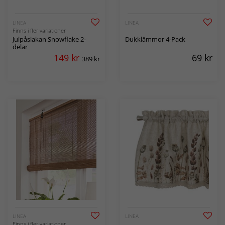
LINEA
LINEA
Finns i fler variationer
Julpåslakan Snowflake 2-
Dukklämmor 4-Pack
delar
149
kr
69
kr
389 kr
LINEA
LINEA
Finns i fler variationer