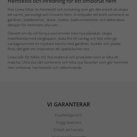
Hemtextil och inredning för ett ombonat hem
Hos Linea hittar du hemtextil och inredning som gör det enkelt att skapa
ett varmt, personligt och trivsamt hem. Vi erbjuder ett brett sortiment av
gardiner, bäddtextilier, dukar, mattor, badrumstextilier och dekorativa
detaljer för hemmets alla rum.
Oavsett om du vill förnya sovrummet med nya påslakan, skapa
hotellkänsla med sängkappor, duka fint till vardag och fest eller ge
vardagsrummet en mjukare känsla med gardiner, kuddar och plädar,
finns det gott om inspiration att upptäcka hos oss.
Linea står för tidlös stil, fina material och produkter som är lätta att
matcha. Utforska vårt sortiment och hitta nya favoriter som gör hemmet
mer ombonat, harmoniskt och välkomnande.
VI GARANTERAR
Kvalitetsgaranti
Trygg leverans
Enkelt att handla
30 dagars ångerrätt