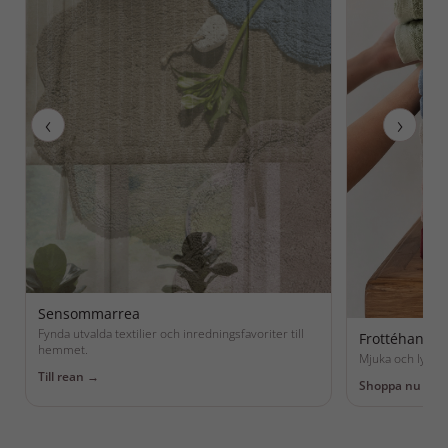
‹
›
Sensommarrea
Fynda utvalda textilier och inredningsfavoriter till
Frottéhandd
hemmet.
Mjuka och lyxiga
Till rean →
Shoppa nu →