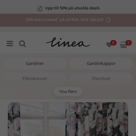
Upp till 50% på utvalda deals
*
20% extra rabatt
på all REA. Kod:
SALE20
0
0
Gardiner
Gardinkappor
Påslakanset
Överkast
Visa fler
Badrum
Kuddfodral
LED-ljus
Konstväxter
Utebelysning
REA