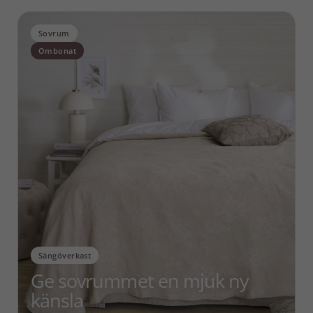
Sovrum
Ombonat
Sängöverkast
Ge sovrummet en mjuk ny
känsla