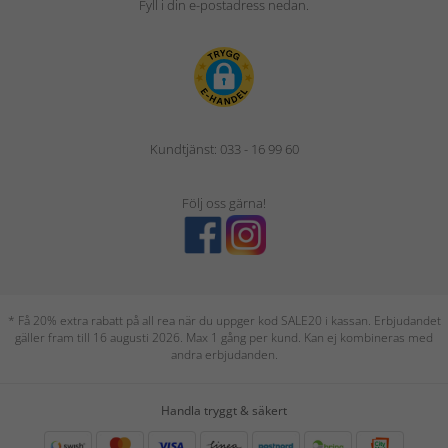
Fyll i din e-postadress nedan.
Kundtjänst: 033 - 16 99 60
Följ oss gärna!
* Få 20% extra rabatt på all rea när du uppger kod SALE20 i kassan. Erbjudandet
gäller fram till 16 augusti 2026. Max 1 gång per kund. Kan ej kombineras med
andra erbjudanden.
Handla tryggt & säkert