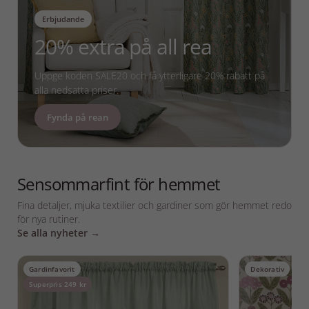
Erbjudande
20% extra på all rea
Uppge koden SALE20 och få ytterligare 20% rabatt på
alla nedsatta priser.
Fynda på rean
Sensommarfint för hemmet
Fina detaljer, mjuka textilier och gardiner som gör hemmet redo
för nya rutiner.
Se alla nyheter →
Gardinfavorit
Dekorativ
Superpris 249 kr