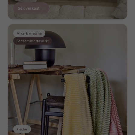
Se överkast →
Mixa & matcha
Sensommarfavorit
Plädar