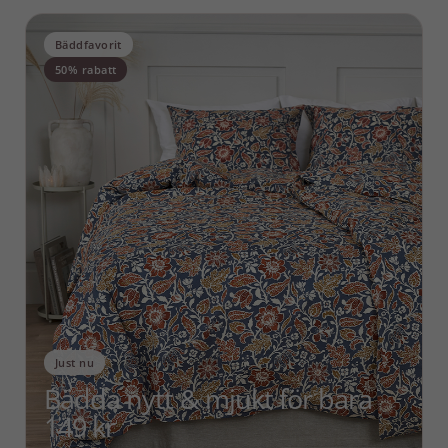
Bäddfavorit
50% rabatt
Just nu
Bädda nytt & mjukt för bara
149 kr