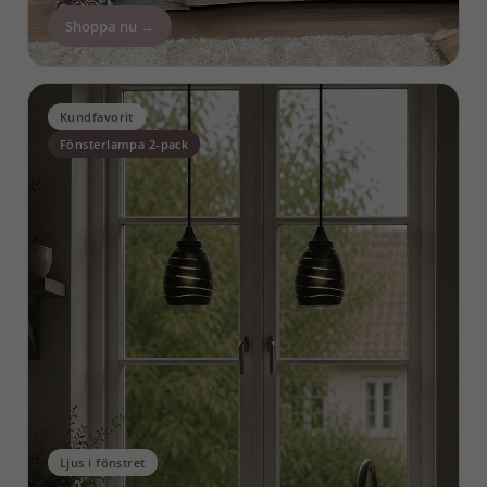
Shoppa nu →
Kundfavorit
Fönsterlampa 2-pack
Ljus i fönstret