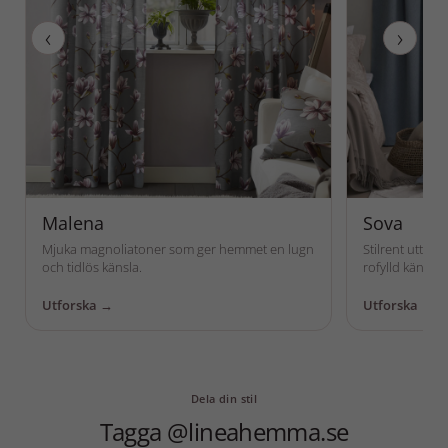
‹
›
Malena
Sova
Mjuka magnoliatoner som ger hemmet en lugn
Stilrent uttr
och tidlös känsla.
rofylld känsla.
Utforska →
Utforska →
Dela din stil
Tagga @lineahemma.se