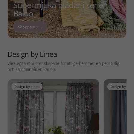
Supermjuka plädar i serien
Baloo
Shoppa nu →
Design by Linea
Våra egna mönster skapade för att ge hemmet en personlig
och sammanhållen känsla.
Design by Linea
Design by Line