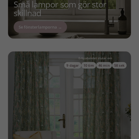
Små lampor som gör stor
skillnad
Se fönsterlamporna →
Erbjudandet slutar om
9
dagar
10
tim
46
min
55
sek