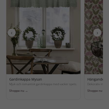
‹
›
Hängande lj
Gardinkappa Mysan
Dekorativ metall
Mjuk och romantisk gardinkappa med vacker spets.
Shoppa nu →
Shoppa nu →