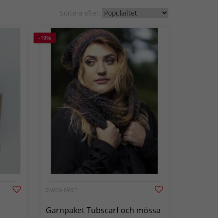
Sortera efter:
-19%
SVARTA FÅRET
Garnpaket Tubscarf och mössa