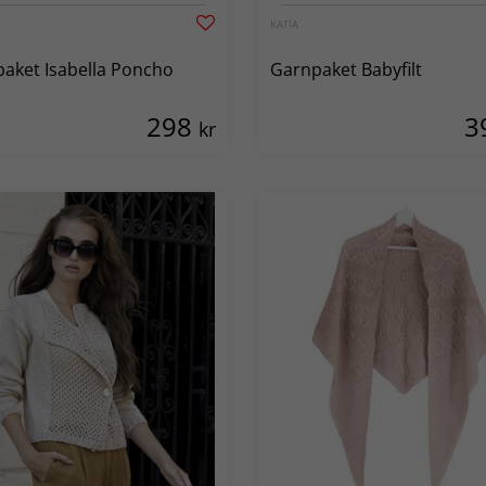
KATIA
aket Isabella Poncho
Garnpaket Babyfilt
298
3
kr