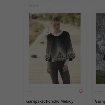
18
artiklar
KATIA
PERMIN
Garnpaket Poncho Melody
Garnp