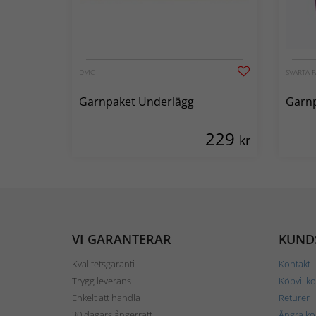
DMC
SVARTA F
Garnpaket Underlägg
Garnp
229
kr
VI GARANTERAR
KUND
Kvalitetsgaranti
Kontakt
Trygg leverans
Köpvillko
Enkelt att handla
Returer
30 dagars ångerrätt
Ångra kö