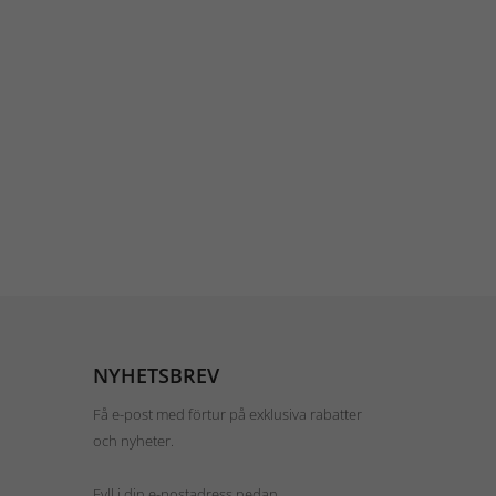
NYHETSBREV
Få e-post med förtur på exklusiva rabatter
och nyheter.
Fyll i din e-postadress nedan.