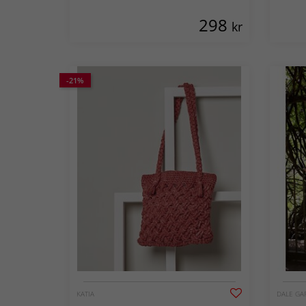
298
kr
-21%
KATIA
DALE GA