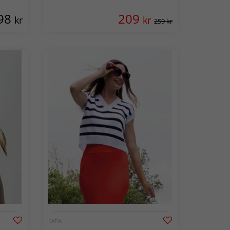
98
209
kr
kr
259 kr
KATIA