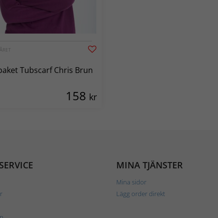
ÅRET
aket Tubscarf Chris Brun
158
kr
SERVICE
MINA TJÄNSTER
Mina sidor
r
Lägg order direkt
p