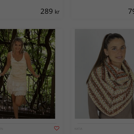
289
7
kr
RN
KATIA