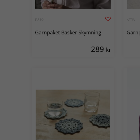
JÄRBO
KATIA
Garnpaket Basker Skymning
Garnp
289
kr