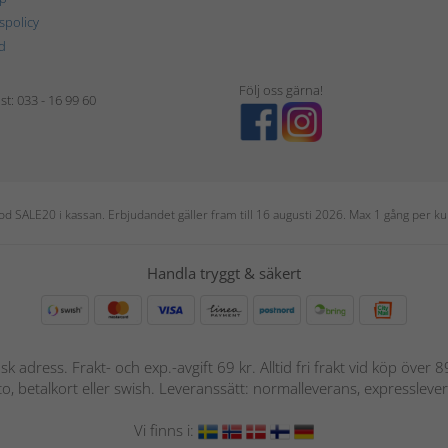
tspolicy
d
Följ oss gärna!
t: 033 - 16 99 60
 kod SALE20 i kassan. Erbjudandet gäller fram till 16 augusti 2026. Max 1 gång per
Handla tryggt & säkert
nsk adress. Frakt- och exp.-avgift 69 kr. Alltid fri frakt vid köp över
nto, betalkort eller swish. Leveranssätt: normalleverans, expressleve
Vi finns i: