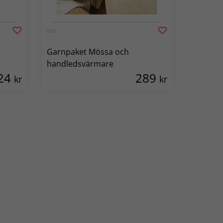
DMC
Garnpaket Mössa och
handledsvärmare
24
289
kr
kr