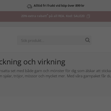
Alltid fri frakt vid köp över 899 kr
*
20% extra rabatt
på all REA. Kod:
SALE20
ickning och virkning
tta set med både garn och mönster för dig som älskar att sticka el
 sjalar, tröjor, mössor och mycket mer. Med våra garnpaket får du a