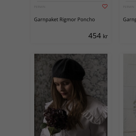
PERMIN
PERMIN
Garnpaket Rigmor Poncho
Garnp
454
kr