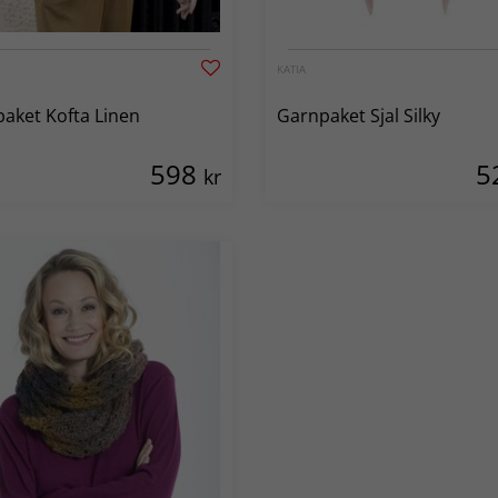
KATIA
aket Kofta Linen
Garnpaket Sjal Silky
598
5
kr