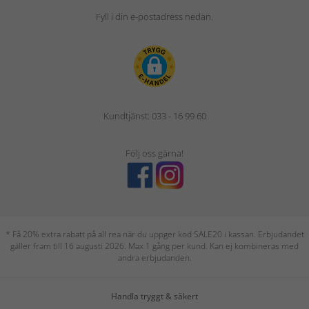
Fyll i din e-postadress nedan.
Kundtjänst: 033 - 16 99 60
Följ oss gärna!
* Få 20% extra rabatt på all rea när du uppger kod SALE20 i kassan. Erbjudandet
gäller fram till 16 augusti 2026. Max 1 gång per kund. Kan ej kombineras med
andra erbjudanden.
Handla tryggt & säkert