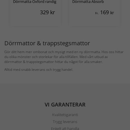
Dörrmatta Oxford randig
Dörrmatta Absorb
329
kr
169
kr
Fr.
Dörrmattor & trappstegsmattor
Gör ditt hem mer ombonat och mysigt med en ny dörrmatta. Hos oss hittar
du olika mönster och storlekar för alla tillfällen. Med vårt utbud av
dörrmattor & trappstegsmattor hittar du något för alla smaker.
Alltid med snabb leverans och trygg handel.
VI GARANTERAR
Kvalitetsgaranti
Trygg leverans
Enkelt att handla