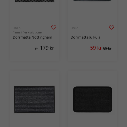
LINEA
LINEA
Finns i fler variationer
Dörrmatta Nottingham
Dörrmatta Julkula
179
59
kr
kr
89 kr
Fr.