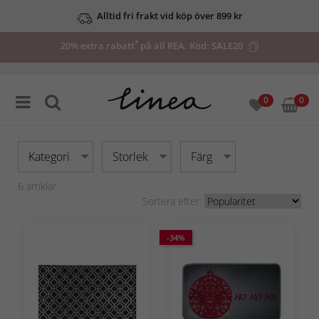
Alltid fri frakt vid köp över 899 kr
*
20% extra rabatt
på all REA. Kod:
SALE20
0
0
Kategori
Storlek
Färg
6
artiklar
Sortera efter:
-34%