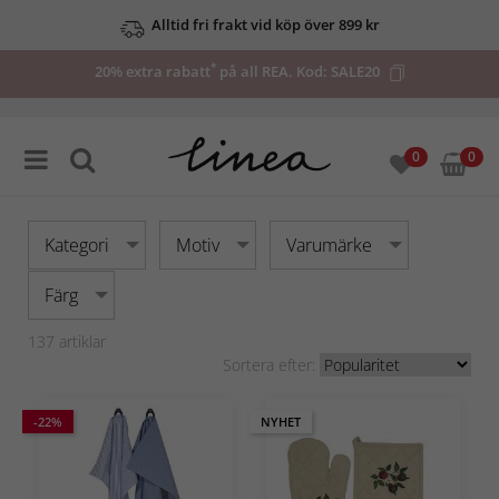
Upp till 50% på utvalda deals
*
20% extra rabatt
på all REA. Kod:
SALE20
0
0
Kategori
Motiv
Varumärke
Färg
137
artiklar
Sortera efter:
-22%
NYHET