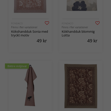
FONDACO
FONDACO
Finns i fler variationer
Finns i fler variationer
Kökshandduk Sonia med
Kökhandduk blommig
tryckt motiv
Lotta
49
kr
49
kr
Bättre miljöval