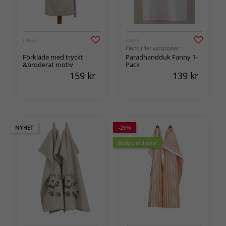
LINEA
LINEA
Finns i fler variationer
Förkläde med tryckt
Paradhandduk Fanny 1-
&broderat motiv
Pack
159
kr
139
kr
NYHET
-25%
Bättre miljöval