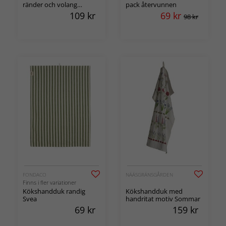
ränder och volang
pack återvunnen
Madicken
109
kr
69
kr
98 kr
FONDACO
NÄÄSGRÄNSGÅRDEN
Finns i fler variationer
Kökshandduk randig
Kökshandduk med
Svea
handritat motiv Sommar
69
kr
159
kr