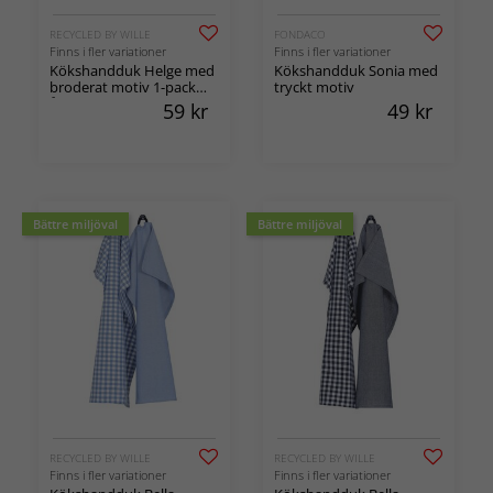
RECYCLED BY WILLE
FONDACO
Finns i fler variationer
Finns i fler variationer
Kökshandduk Helge med
Kökshandduk Sonia med
broderat motiv 1-pack
tryckt motiv
återvunnen
59
kr
49
kr
Bättre miljöval
Bättre miljöval
RECYCLED BY WILLE
RECYCLED BY WILLE
Finns i fler variationer
Finns i fler variationer