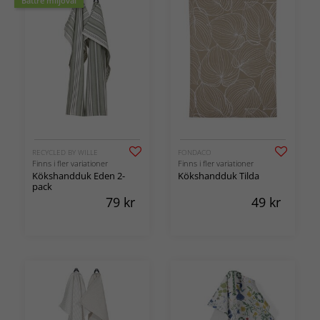
Bättre miljöval
RECYCLED BY WILLE
FONDACO
Finns i fler variationer
Finns i fler variationer
Kökshandduk Eden 2-
Kökshandduk Tilda
pack
79
kr
49
kr