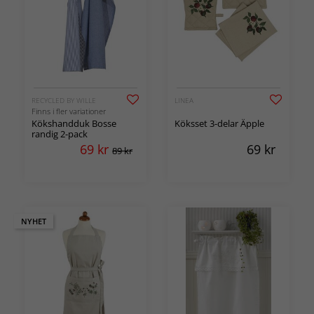
RECYCLED BY WILLE
LINEA
Finns i fler variationer
Kökshandduk Bosse
Köksset 3-delar Äpple
randig 2-pack
69
kr
69
kr
89 kr
NYHET