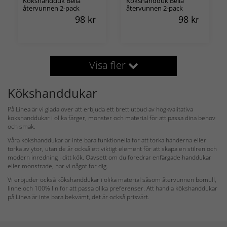
Kökshandduk Bella
Kökshandduk Bella
återvunnen 2-pack
återvunnen 2-pack
98
kr
98
kr
Visa fler
Kökshanddukar
På Linea är vi glada över att erbjuda ett brett utbud av högkvalitativa
kökshanddukar i olika färger, mönster och material för att passa dina behov
och smak.
Våra kökshanddukar är inte bara funktionella för att torka händerna eller
torka av ytor, utan de är också ett viktigt element för att skapa en stilren och
modern inredning i ditt kök. Oavsett om du föredrar enfärgade handdukar
eller mönstrade, har vi något för dig.
Vi erbjuder också kökshanddukar i olika material såsom återvunnen bomull,
linne och 100% lin för att passa olika preferenser. Att handla kökshanddukar
på Linea är inte bara bekvämt, det är också prisvärt.