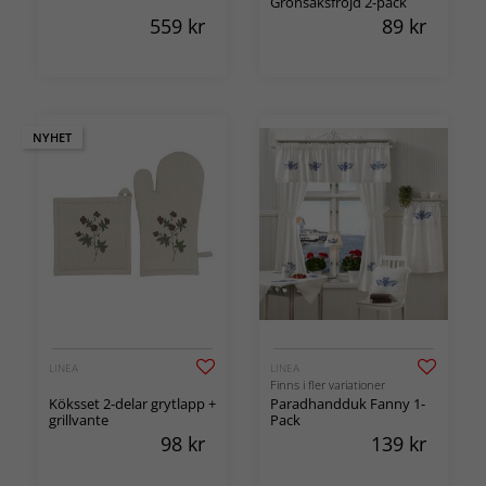
Grönsaksfröjd 2-pack
559
kr
89
kr
NYHET
LINEA
LINEA
Finns i fler variationer
Köksset 2-delar grytlapp +
Paradhandduk Fanny 1-
grillvante
Pack
98
kr
139
kr