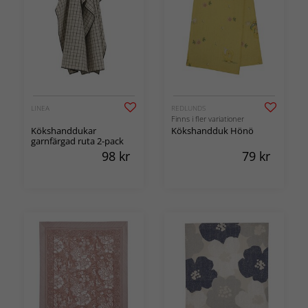
LINEA
REDLUNDS
Finns i fler variationer
Kökshanddukar
Kökshandduk Hönö
garnfärgad ruta 2-pack
98
kr
79
kr