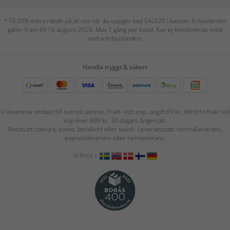
* Få 20% extra rabatt på all rea när du uppger kod SALE20 i kassan. Erbjudandet
gäller fram till 16 augusti 2026. Max 1 gång per kund. Kan ej kombineras med
andra erbjudanden.
Handla tryggt & säkert
Vi levererar endast till svensk adress. Frakt- och exp.-avgift 69 kr. Alltid fri frakt vid
köp över 899 kr. 30 dagars ångerrätt.
Betalsätt: faktura, konto, betalkort eller swish. Leveranssätt: normalleverans,
expressleverans eller hemleverans.
Vi finns i: