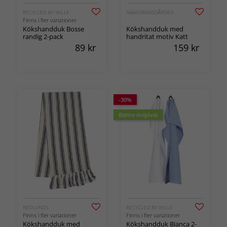
RECYCLED BY WILLE
NÄÄSGRÄNSGÅRDEN
Finns i fler variationer
Kökshandduk Bosse
Kökshandduk med
randig 2-pack
handritat motiv Katt
89
kr
159
kr
-30%
Bättre miljöval
REDLUNDS
RECYCLED BY WILLE
Finns i fler variationer
Finns i fler variationer
Kökshandduk med
Kökshandduk Bianca 2-