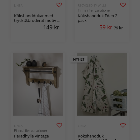
LINEA
RECYCLED BY WILLE
Finns i fler variationer
Kökshanddukar med
Kökshandduk Eden 2-
tryckt&broderat motiv 2-
pack
pack
149
kr
59
kr
79 kr
NYHET
LINEA
LINEA
Finns i fler variationer
Paradhylla Vintage
Kökshandduk