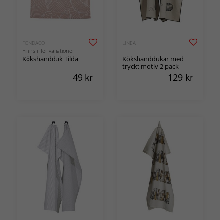
FONDACO
LINEA
Finns i fler variationer
Kökshandduk Tilda
Kökshanddukar med
tryckt motiv 2-pack
49
kr
129
kr