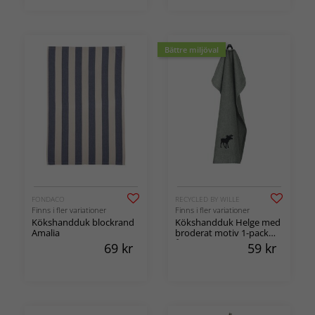
Bättre miljöval
FONDACO
RECYCLED BY WILLE
Finns i fler variationer
Finns i fler variationer
Kökshandduk blockrand
Kökshandduk Helge med
Amalia
broderat motiv 1-pack
återvunnen
69
kr
59
kr