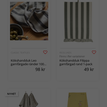
CLASSIC TEXTILES
REDLUNDS
Finns i fler variationer
Kökshandduk Leo
Kökshandduk Filippa
garnfärgade ränder 100%
garnfärgad rand 1-pack
lin
98
kr
49
kr
NYHET