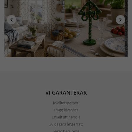
VI GARANTERAR
Kvalitetsgaranti
Trygg leverans
Enkelt att handla
30 dagars ångerrätt
Säker betalning