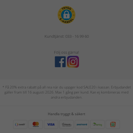
Kundtjänst: 033 - 16 99 60
Följ oss gärna!
* Få 20% extra rabatt på all rea när du uppger kod SALE20 i kassan. Erbjudandet
gäller fram till 16 augusti 2026. Max 1 gång per kund. Kan ej kombineras med
andra erbjudanden.
Handla tryggt & säkert