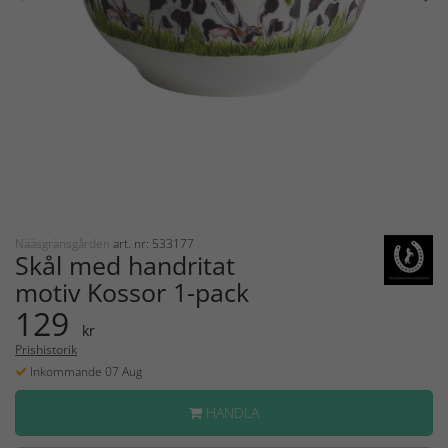
Nääsgränsgården
art. nr: 533177
Skål med handritat
motiv Kossor 1-pack
129
kr
Prishistorik
Inkommande 07 Aug
HANDLA