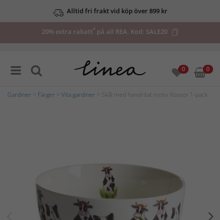
Alltid fri frakt vid köp över 899 kr
*
20% extra rabatt
på all REA. Kod:
SALE20
0
0
Gardiner
>
Färger
>
Vita gardiner
> Skål med handritat motiv Kossor 1-pack