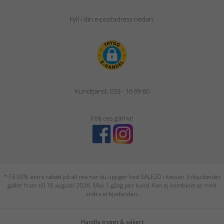
Fyll i din e-postadress nedan.
Kundtjänst: 033 - 16 99 60
Följ oss gärna!
* Få 20% extra rabatt på all rea när du uppger kod SALE20 i kassan. Erbjudandet
gäller fram till 16 augusti 2026. Max 1 gång per kund. Kan ej kombineras med
andra erbjudanden.
Handla tryggt & säkert