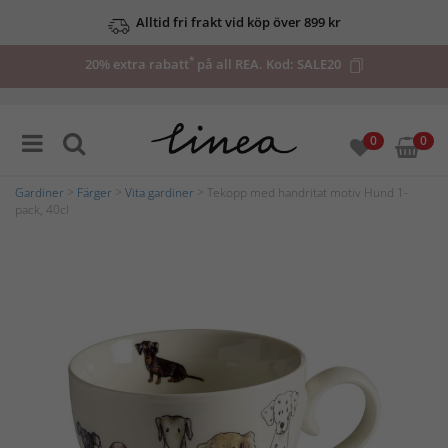
Alltid fri frakt vid köp över 899 kr
*
20% extra rabatt
på all REA. Kod:
SALE20
0
0
Gardiner
>
Färger
>
Vita gardiner
> Tekopp med handritat motiv Hund 1-
pack, 40cl