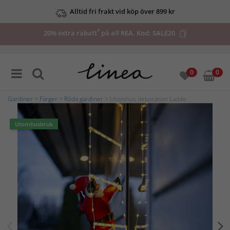
Alltid fri frakt vid köp över 899 kr
*
20% extra rabatt
på all REA. Kod:
SALE20
0
0
Gardiner
>
Färger
>
Röda gardiner
> Utomhus dekoration Ladde
Utomhusbruk