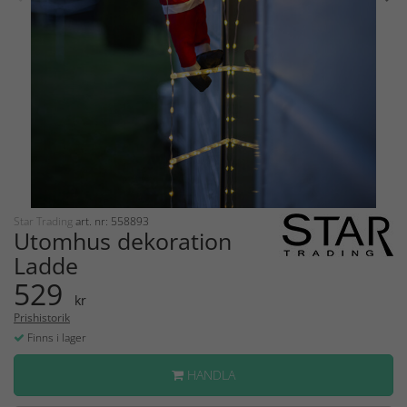
Star Trading
art. nr: 558893
Utomhus dekoration
Ladde
529
kr
Prishistorik
Finns i lager
HANDLA