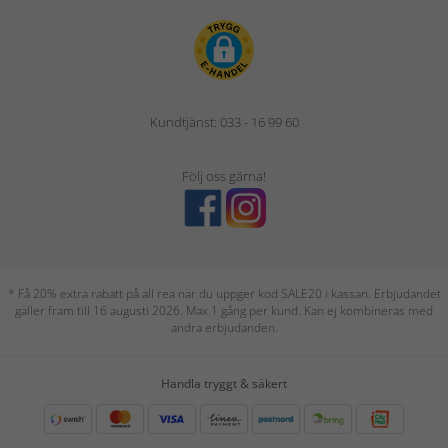
Kundtjänst: 033 - 16 99 60
Följ oss gärna!
* Få 20% extra rabatt på all rea när du uppger kod SALE20 i kassan. Erbjudandet
gäller fram till 16 augusti 2026. Max 1 gång per kund. Kan ej kombineras med
andra erbjudanden.
Handla tryggt & säkert