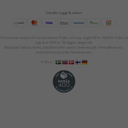
Handla tryggt & säkert
Vi levererar endast till svensk adress. Frakt- och exp.-avgift 69 kr. Alltid fri frakt vid
köp över 899 kr. 30 dagars ångerrätt.
Betalsätt: faktura, konto, betalkort eller swish. Leveranssätt: normalleverans,
expressleverans eller hemleverans.
Vi finns i: