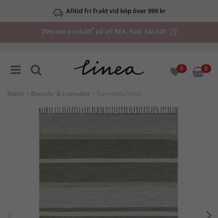
Alltid fri frakt vid köp över 899 kr
*
20% extra rabatt
på all REA. Kod:
SALE20
0
0
Mattor
>
Bomulls- & trasmattor
> Garnmatta Vindö