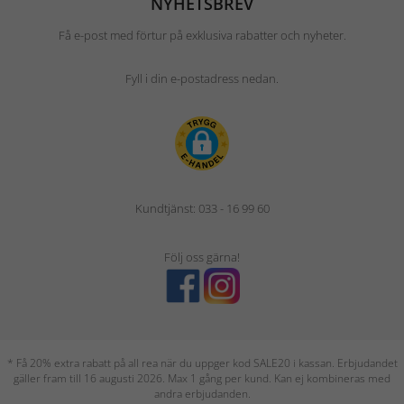
NYHETSBREV
Få e-post med förtur på exklusiva rabatter och nyheter.
Fyll i din e-postadress nedan.
Kundtjänst: 033 - 16 99 60
Följ oss gärna!
* Få 20% extra rabatt på all rea när du uppger kod SALE20 i kassan. Erbjudandet
gäller fram till 16 augusti 2026. Max 1 gång per kund. Kan ej kombineras med
andra erbjudanden.