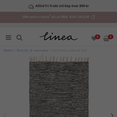
Alltid fri frakt vid köp över 899 kr
*
20% extra rabatt
på all REA. Kod:
SALE20
0
0
Mattor
>
Bomulls- & trasmattor
> Garnmatta melerad Slite