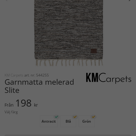
KM Carpets
art. nr: 544255
Garnmatta melerad
Slite
198
Från
kr
Välj färg
Antracit
Blå
Grön