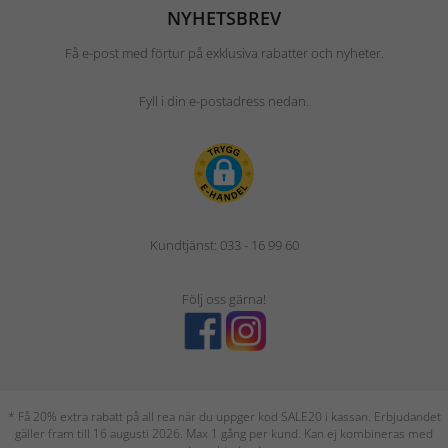
NYHETSBREV
Få e-post med förtur på exklusiva rabatter och nyheter.
Fyll i din e-postadress nedan.
Kundtjänst: 033 - 16 99 60
Följ oss gärna!
* Få 20% extra rabatt på all rea när du uppger kod SALE20 i kassan. Erbjudandet
gäller fram till 16 augusti 2026. Max 1 gång per kund. Kan ej kombineras med