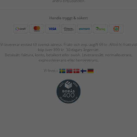
andra erbjudanden.
Handla tryggt & säkert
Vi levererar endast till svensk adress. Frakt- och exp.-avgift 69 kr. Alltid fri frakt vid
köp över 899 kr. 30 dagars ångerrätt.
Betalsätt: faktura, konto, betalkort eller swish. Leveranssätt: normalleverans,
expressleverans eller hemleverans.
Vi finns i: