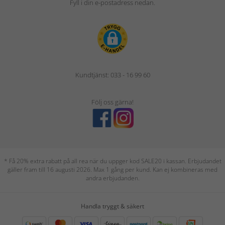
Fyll i din e-postadress nedan.
Kundtjänst: 033 - 16 99 60
Följ oss gärna!
* Få 20% extra rabatt på all rea när du uppger kod SALE20 i kassan. Erbjudandet
gäller fram till 16 augusti 2026. Max 1 gång per kund. Kan ej kombineras med
andra erbjudanden.
Handla tryggt & säkert