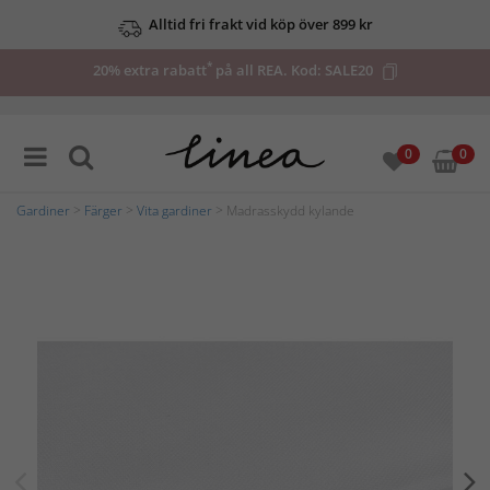
Alltid fri frakt vid köp över 899 kr
*
20% extra rabatt
på all REA. Kod:
SALE20
0
0
Gardiner
>
Färger
>
Vita gardiner
> Madrasskydd kylande