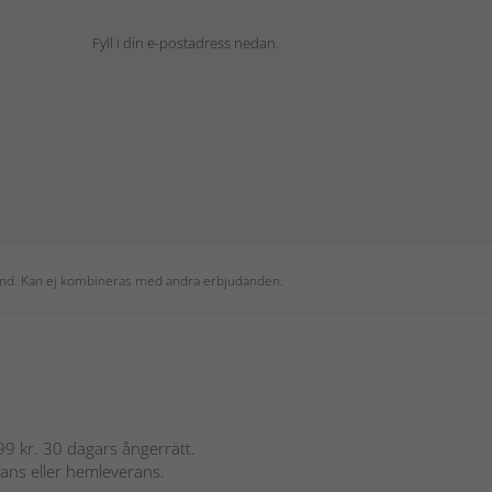
Fyll i din e-postadress nedan.
 kund. Kan ej kombineras med andra erbjudanden.
 899 kr. 30 dagars ångerrätt.
rans eller hemleverans.