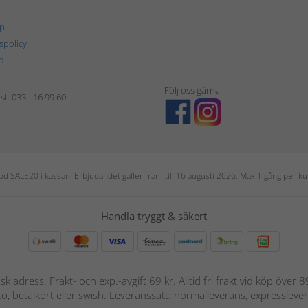
p
tspolicy
d
Följ oss gärna!
t: 033 - 16 99 60
 kod SALE20 i kassan. Erbjudandet gäller fram till 16 augusti 2026. Max 1 gång per
Handla tryggt & säkert
nsk adress. Frakt- och exp.-avgift 69 kr. Alltid fri frakt vid köp över
nto, betalkort eller swish. Leveranssätt: normalleverans, expressleve