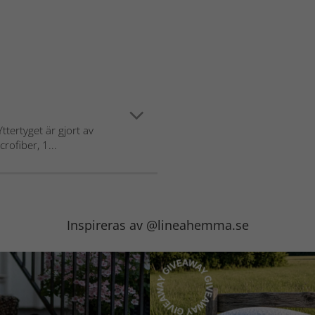
tertyget är gjort av
rofiber, 1...
Inspireras av @lineahemma.se