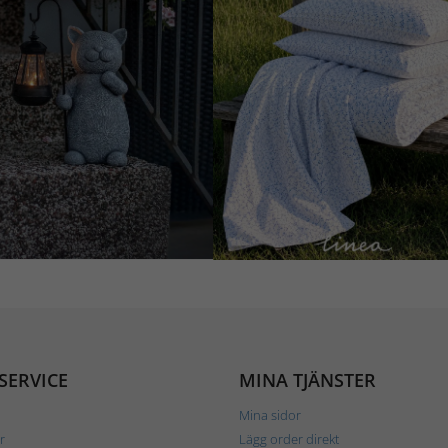
SERVICE
MINA TJÄNSTER
Mina sidor
r
Lägg order direkt