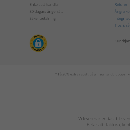
Enkelt att handla
Returer
30 dagars ångerrätt
Ångra kö
Säker betalning
Integrite
Tips & rå
Kundtjäns
* Få 20% extra rabatt på all rea när du uppger
Vi levererar endast till sve
Betalsätt: faktura, ko