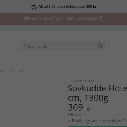
Alltid fri frakt vid köp över 899 kr
*
20% extra rabatt
på all REA. Kod:
SALE20
60x80 cm, 1300g
Linea
art. nr: 522711
Sovkudde Hote
cm, 1300g
369
kr
Prishistorik
Beställningsvara, skickas tidigast 1