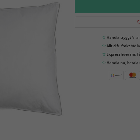
Handla tryggt
Vi är
Alltid fri frakt
Vid k
Expressleverans
Få
Handla nu, betala