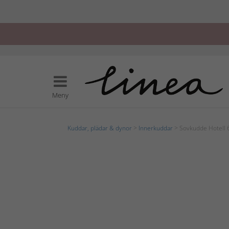
Meny
Kuddar, plädar & dynor
>
Innerkuddar
> Sovkudde Hotell 