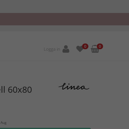
0
0
Logga in
ll 60x80
1 Aug