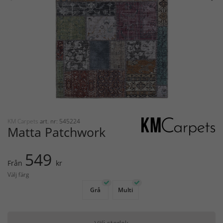
KM Carpets
art. nr: 545224
Matta Patchwork
549
Från
kr
Välj färg
Grå
Multi