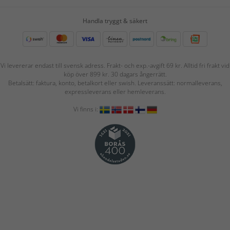
Handla tryggt & säkert
Vi levererar endast till svensk adress. Frakt- och exp.-avgift 69 kr. Alltid fri frakt vid
köp över 899 kr. 30 dagars ångerrätt.
Betalsätt: faktura, konto, betalkort eller swish. Leveranssätt: normalleverans,
expressleverans eller hemleverans.
Vi finns i: