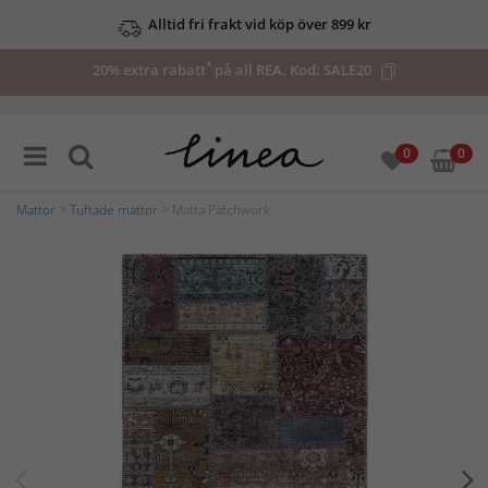
Alltid fri frakt vid köp över 899 kr
*
20% extra rabatt
på all REA. Kod:
SALE20
0
0
Mattor
>
Tuftade mattor
> Matta Patchwork