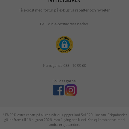
NYHETSBREV
Få e-post med förtur på exklusiva rabatter och nyheter.
Fyll i din e-postadress nedan.
Kundtjänst: 033 - 16 99 60
Följ oss gärna!
* Få 20% extra rabatt på all rea när du uppger kod SALE20 i kassan. Erbjudandet
gäller fram till 16 augusti 2026. Max 1 gång per kund. Kan ej kombineras med
andra erbjudanden.