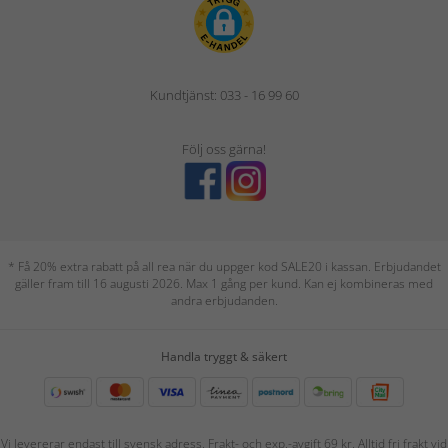
Kundtjänst: 033 - 16 99 60
Följ oss gärna!
* Få 20% extra rabatt på all rea när du uppger kod SALE20 i kassan. Erbjudandet
gäller fram till 16 augusti 2026. Max 1 gång per kund. Kan ej kombineras med
andra erbjudanden.
Handla tryggt & säkert
Vi levererar endast till svensk adress. Frakt- och exp.-avgift 69 kr. Alltid fri frakt vid