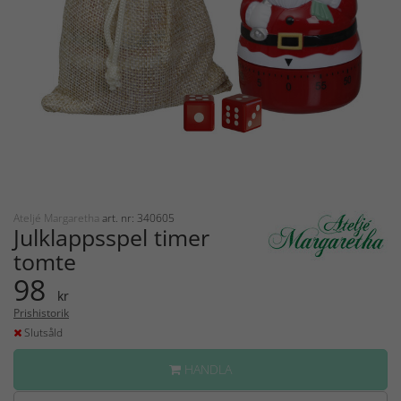
Ateljé Margaretha
art. nr: 340605
Julklappsspel timer
tomte
98
kr
Prishistorik
Slutsåld
HANDLA