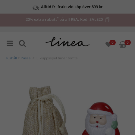
Alltid fri frakt vid köp över 899 kr
*
20% extra rabatt
på all REA. Kod:
SALE20
0
0
Hushåll
>
Pussel
> Julklappsspel timer tomte