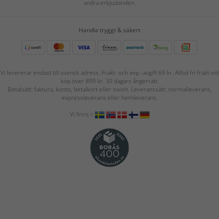
andra erbjudanden.
Handla tryggt & säkert
Vi levererar endast till svensk adress. Frakt- och exp.-avgift 69 kr. Alltid fri frakt vid
köp över 899 kr. 30 dagars ångerrätt.
Betalsätt: faktura, konto, betalkort eller swish. Leveranssätt: normalleverans,
expressleverans eller hemleverans.
Vi finns i: