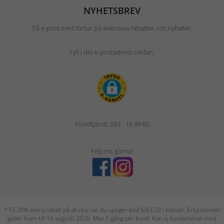
NYHETSBREV
Få e-post med förtur på exklusiva rabatter och nyheter.
Fyll i din e-postadress nedan.
Kundtjänst: 033 - 16 99 60
Följ oss gärna!
* Få 20% extra rabatt på all rea när du uppger kod SALE20 i kassan. Erbjudandet
gäller fram till 16 augusti 2026. Max 1 gång per kund. Kan ej kombineras med