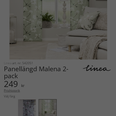
Linea
art. nr: 542051
Panellängd Malena 2-
pack
249
kr
Prishistorik
Välj färg