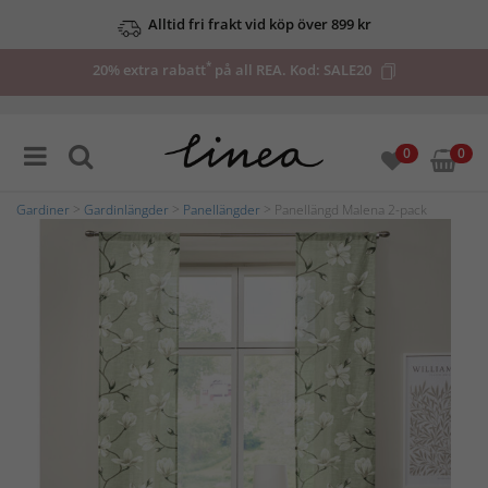
Alltid fri frakt vid köp över 899 kr
*
20% extra rabatt
på all REA. Kod:
SALE20
0
0
Gardiner
>
Gardinlängder
>
Panellängder
> Panellängd Malena 2-pack