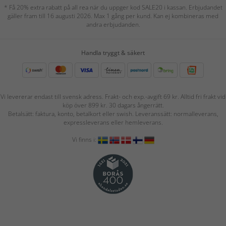
* Få 20% extra rabatt på all rea när du uppger kod SALE20 i kassan. Erbjudandet
gäller fram till 16 augusti 2026. Max 1 gång per kund. Kan ej kombineras med
andra erbjudanden.
Handla tryggt & säkert
Vi levererar endast till svensk adress. Frakt- och exp.-avgift 69 kr. Alltid fri frakt vid
köp över 899 kr. 30 dagars ångerrätt.
Betalsätt: faktura, konto, betalkort eller swish. Leveranssätt: normalleverans,
expressleverans eller hemleverans.
Vi finns i: