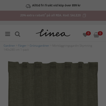
Alltid fri frakt vid köp över 899 kr
*
20% extra rabatt
på all REA. Kod:
SALE20
0
0
Gardiner
>
Färger
>
Gröna gardiner
> Mörkläggningsgardin Skymning
140x280 cm 1-pack