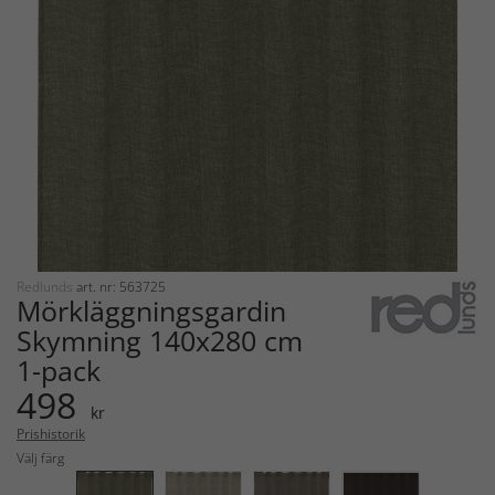
Redlunds
art. nr: 563725
Mörkläggningsgardin
Skymning 140x280 cm
1-pack
498
kr
Prishistorik
Välj färg