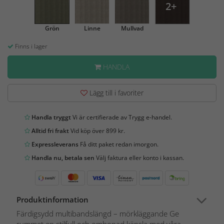
2+
Grön
Linne
Mullvad
Finns i lager
HANDLA
Lägg till i favoriter
Handla tryggt
Vi är certifierade av Trygg e-handel.
Alltid fri frakt
Vid köp över 899 kr.
Expressleverans
Få ditt paket redan imorgon.
Handla nu, betala sen
Välj faktura eller konto i kassan.
Produktinformation
Färdigsydd multibandslängd – mörkläggande Ge
rummet en stilfull och ombonad känsla med våra