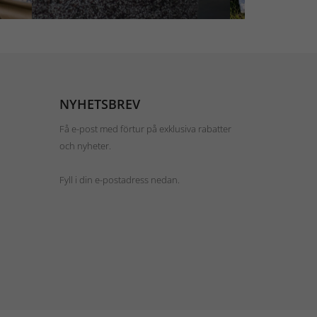
NYHETSBREV
Få e-post med förtur på exklusiva rabatter
och nyheter.
Fyll i din e-postadress nedan.