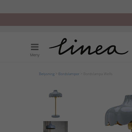
Meny
Belysning
>
Bordslampor
> Bordslampa Wells