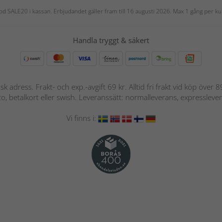
 kod SALE20 i kassan. Erbjudandet gäller fram till 16 augusti 2026. Max 1 gång per
Handla tryggt & säkert
nsk adress. Frakt- och exp.-avgift 69 kr. Alltid fri frakt vid köp över
nto, betalkort eller swish. Leveranssätt: normalleverans, expressleve
Vi finns i: