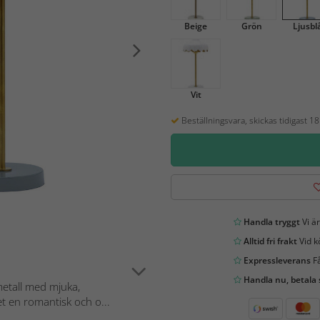
Beige
Grön
Ljusbl
Vit
Beställningsvara, skickas tidigast 1
Handla tryggt
Vi är
Alltid fri frakt
Vid k
Expressleverans
Få
Handla nu, betala
metall med mjuka,
 en romantisk och o...