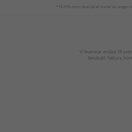
* Få 20% extra rabatt på all rea när du uppger
Vi levererar endast till sve
Betalsätt: faktura, ko