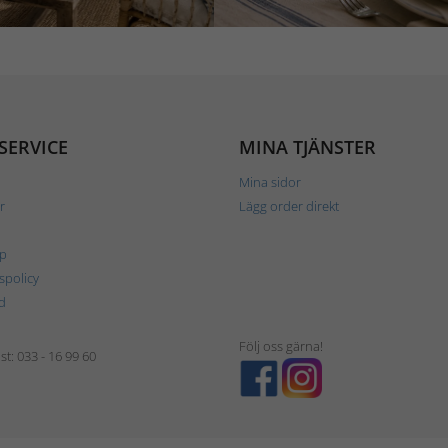
SERVICE
MINA TJÄNSTER
Mina sidor
r
Lägg order direkt
p
tspolicy
d
Följ oss gärna!
t: 033 - 16 99 60