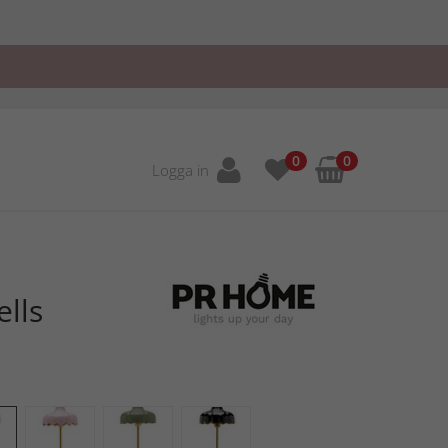
0
0
Logga in
lls