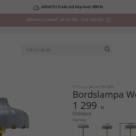
Alltid fri frakt vid köp över 899 kr
*
20% extra rabatt
på all REA. Kod:
SALE20
PR Home
art. nr: 551300
Bordslampa We
1 299
kr
Prishistorik
Välj färg