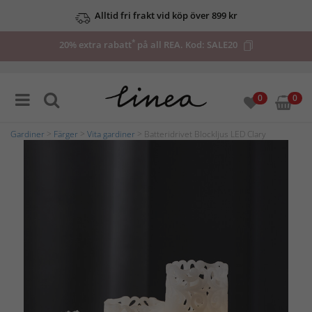
Alltid fri frakt vid köp över 899 kr
*
20% extra rabatt
på all REA. Kod:
SALE20
0
0
Gardiner
>
Färger
>
Vita gardiner
> Batteridrivet Blockljus LED Clary