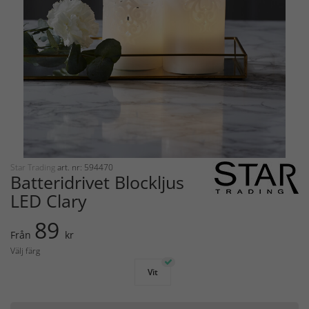
Star Trading
art. nr: 594470
Batteridrivet Blockljus
LED Clary
89
Från
kr
Välj färg
Vit