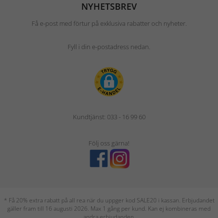
NYHETSBREV
Få e-post med förtur på exklusiva rabatter och nyheter.
Fyll i din e-postadress nedan.
Kundtjänst: 033 - 16 99 60
Följ oss gärna!
* Få 20% extra rabatt på all rea när du uppger kod SALE20 i kassan. Erbjudandet
gäller fram till 16 augusti 2026. Max 1 gång per kund. Kan ej kombineras med
andra erbjudanden.