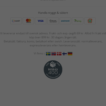
Handla tryggt & säkert
Vi levererar endast till svensk adress. Frakt- och exp.-avgift 69 kr. Alltid fri frakt vid
köp över 899 kr. 30 dagars ångerrätt.
Betalsätt: faktura, konto, betalkort eller swish. Leveranssätt: normalleverans,
expressleverans eller hemleverans.
Vi finns i: