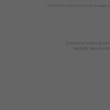
* Få 20% extra rabatt på all rea när du uppger
Vi levererar endast till sve
Betalsätt: faktura, ko