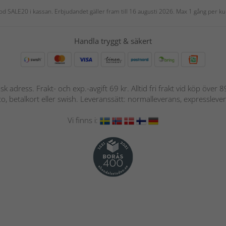
 kod SALE20 i kassan. Erbjudandet gäller fram till 16 augusti 2026. Max 1 gång per
Handla tryggt & säkert
nsk adress. Frakt- och exp.-avgift 69 kr. Alltid fri frakt vid köp över
nto, betalkort eller swish. Leveranssätt: normalleverans, expressleve
Vi finns i: