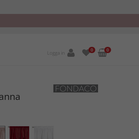
0
0
Logga in
Sanna