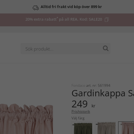
Alltid fri frakt vid köp över 899 kr
*
20% extra rabatt
på all REA. Kod:
SALE20
Fondaco
art. nr: 561994
Gardinkappa 
249
kr
Prishistorik
Välj färg