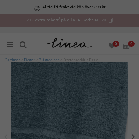
Alltid fri frakt vid köp över 899 kr
*
20% extra rabatt
på all REA. Kod:
SALE20
0
0
Gardiner
>
Färger
>
Blå gardiner
> Frottéhandduk Basic