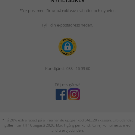
NYHETSBREV
Få e-post med förtur på exklusiva rabatter och nyheter.
Fyll i din e-postadress nedan.
Kundtjänst: 033 - 16 99 60
Följ oss gärna!
* Få 20% extra rabatt på all rea när du uppger kod SALE20 i kassan. Erbjudandet
gäller fram till 16 augusti 2026. Max 1 gång per kund. Kan ej kombineras med
andra erbjudanden.