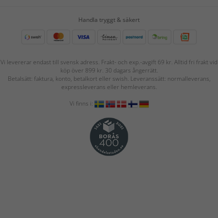
Handla tryggt & säkert
Vi levererar endast till svensk adress. Frakt- och exp.-avgift 69 kr. Alltid fri frakt vid
köp över 899 kr. 30 dagars ångerrätt.
Betalsätt: faktura, konto, betalkort eller swish. Leveranssätt: normalleverans,
expressleverans eller hemleverans.
Vi finns i: