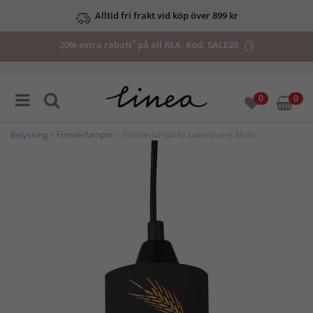
Alltid fri frakt vid köp över 899 kr
*
20% extra rabatt
på all REA. Kod:
SALE20
0
0
Belysning
>
Fönsterlampor
> Fönsterlampa Ax Laserskuret Motiv