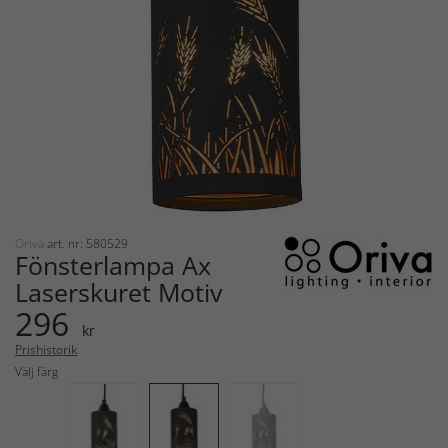
Oriva
art. nr: 580529
Fönsterlampa Ax
Laserskuret Motiv
296
kr
Prishistorik
Välj färg