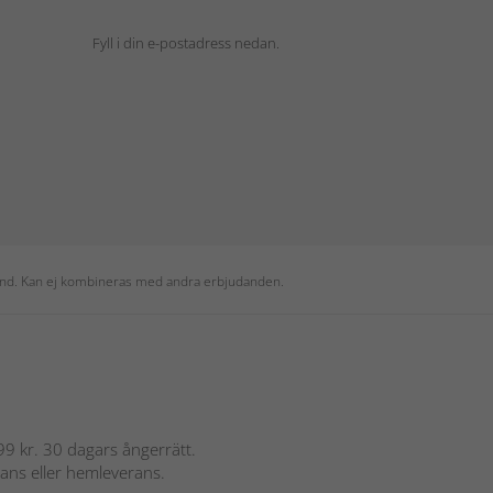
Fyll i din e-postadress nedan.
 kund. Kan ej kombineras med andra erbjudanden.
 899 kr. 30 dagars ångerrätt.
rans eller hemleverans.