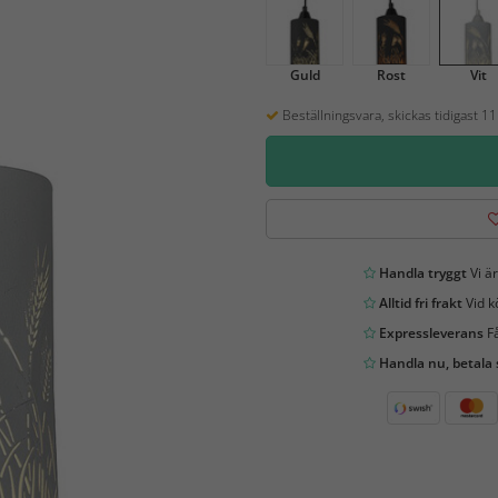
Guld
Rost
Vit
Beställningsvara, skickas tidigast 1
Handla tryggt
Vi är
Alltid fri frakt
Vid k
Expressleverans
Få
Handla nu, betala