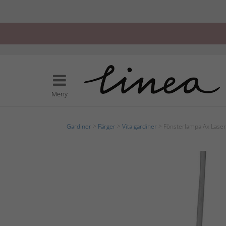
Meny
Gardiner
>
Färger
>
Vita gardiner
> Fönsterlampa Ax Laser