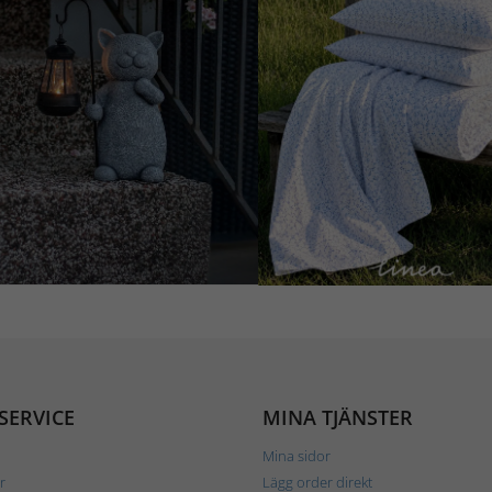
SERVICE
MINA TJÄNSTER
Mina sidor
r
Lägg order direkt