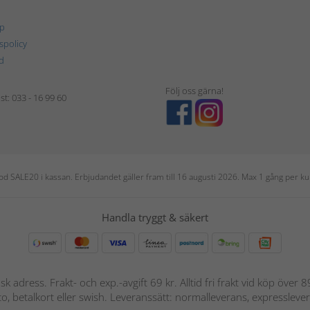
p
tspolicy
d
Följ oss gärna!
t: 033 - 16 99 60
 kod SALE20 i kassan. Erbjudandet gäller fram till 16 augusti 2026. Max 1 gång per
Handla tryggt & säkert
nsk adress. Frakt- och exp.-avgift 69 kr. Alltid fri frakt vid köp över
nto, betalkort eller swish. Leveranssätt: normalleverans, expressleve