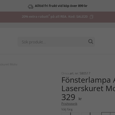
Alltid fri frakt vid köp över 899 kr
*
20% extra rabatt
på all REA. Kod:
SALE20
skuret Motiv
Oriva
art. nr: 580517
Fönsterlampa 
Laserskuret Mo
329
kr
Prishistorik
Välj färg