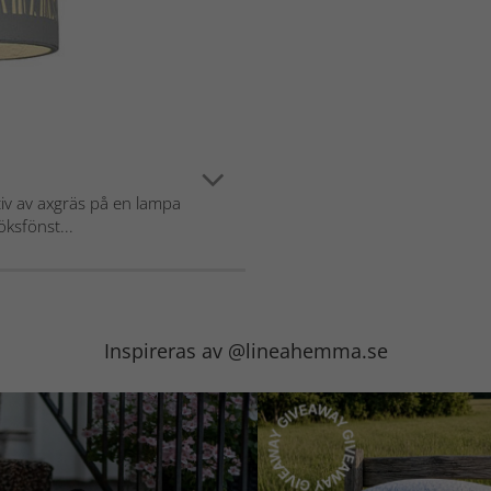
iv av axgräs på en lampa
öksfönst...
Inspireras av @lineahemma.se