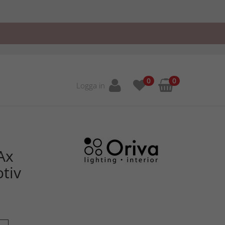
0
0
Logga in
Ax
tiv