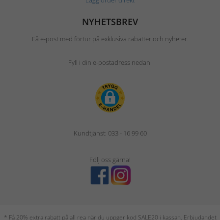
Lägg order direkt
NYHETSBREV
Få e-post med förtur på exklusiva rabatter och nyheter.
Fyll i din e-postadress nedan.
Kundtjänst: 033 - 16 99 60
Följ oss gärna!
* Få 20% extra rabatt på all rea när du uppger kod SALE20 i kassan. Erbjudandet