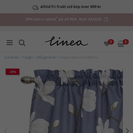
Alltid fri frakt vid köp över 899 kr
*
20% extra rabatt
på all REA. Kod:
SALE20
0
0
Gardiner
>
Färger
>
Blå gardiner
> Kappmetervara Malena
-30%