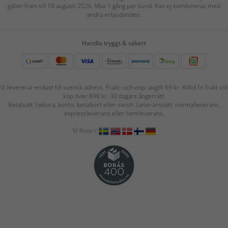
gäller fram till 16 augusti 2026. Max 1 gång per kund. Kan ej kombineras med
andra erbjudanden.
Handla tryggt & säkert
Vi levererar endast till svensk adress. Frakt- och exp.-avgift 69 kr. Alltid fri frakt vid
köp över 899 kr. 30 dagars ångerrätt.
Betalsätt: faktura, konto, betalkort eller swish. Leveranssätt: normalleverans,
expressleverans eller hemleverans.
Vi finns i: