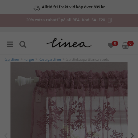
Alltid fri frakt vid köp över 899 kr
*
20% extra rabatt
på all REA. Kod:
SALE20
0
0
Gardiner
>
Färger
>
Rosa gardiner
> Gardinkappa Bianca spets