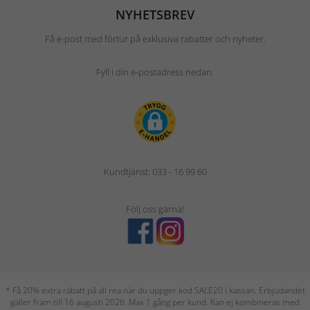
NYHETSBREV
Få e-post med förtur på exklusiva rabatter och nyheter.
Fyll i din e-postadress nedan.
Kundtjänst: 033 - 16 99 60
Följ oss gärna!
* Få 20% extra rabatt på all rea när du uppger kod SALE20 i kassan. Erbjudandet
gäller fram till 16 augusti 2026. Max 1 gång per kund. Kan ej kombineras med