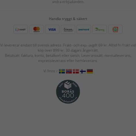
andra erbjudanden.
Handla tryggt & säkert
Vi levererar endast till svensk adress. Frakt- och exp.-avgift 69 kr. Alltid fri frakt vid
köp över 899 kr. 30 dagars ångerrätt.
Betalsätt: faktura, konto, betalkort eller swish. Leveranssätt: normalleverans,
expressleverans eller hemleverans.
Vi finns i: