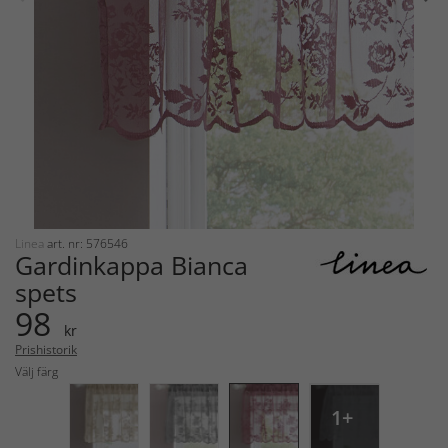
Linea
art. nr: 576546
Gardinkappa Bianca
spets
98
kr
Prishistorik
Välj färg
1+