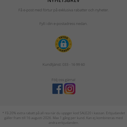
NYHETSBREV
Få e-post med förtur på exklusiva rabatter och nyheter.
Fyll i din e-postadress nedan.
Kundtjänst: 033 - 16 99 60
Följ oss gärna!
* Få 20% extra rabatt på all rea när du uppger kod SALE20 i kassan. Erbjudandet
gäller fram till 16 augusti 2026. Max 1 gång per kund. Kan ej kombineras med
andra erbjudanden.