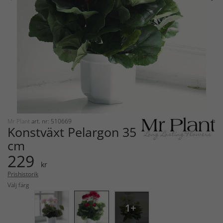
Mr Plant
art. nr: 510669
Konstväxt Pelargon 35
cm
229
kr
Prishistorik
Välj färg
1+