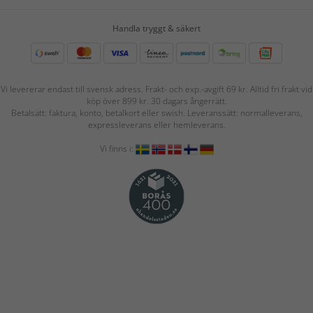
Handla tryggt & säkert
Vi levererar endast till svensk adress. Frakt- och exp.-avgift 69 kr. Alltid fri frakt vid
köp över 899 kr. 30 dagars ångerrätt.
Betalsätt: faktura, konto, betalkort eller swish. Leveranssätt: normalleverans,
expressleverans eller hemleverans.
Vi finns i: