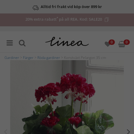
Alltid fri frakt vid köp över 899 kr
*
20% extra rabatt
på all REA. Kod:
SALE20
0
0
Gardiner
>
Färger
>
Röda gardiner
> Konstväxt Pelargon 35 cm