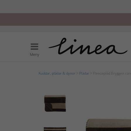
Meny
Kuddar, plädar & dynor
>
Plädar
> Fleecepläd Bryggen ran