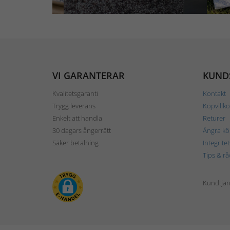
VI GARANTERAR
KUND
Kvalitetsgaranti
Kontakt
Trygg leverans
Köpvillko
Enkelt att handla
Returer
30 dagars ångerrätt
Ångra kö
Säker betalning
Integrite
Tips & rå
Kundtjäns