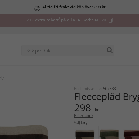
Alltid fri frakt vid köp över 899 kr
*
20% extra rabatt
på all REA. Kod:
SALE20
dig
Redlunds
art. nr: 567833
Fleecepläd Bry
298
kr
Prishistorik
Välj färg