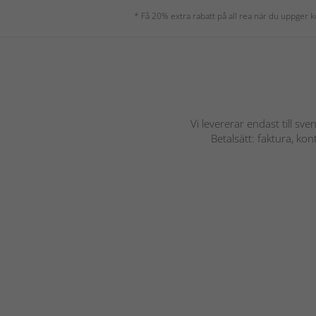
* Få 20% extra rabatt på all rea när du uppger
Vi levererar endast till sve
Betalsätt: faktura, ko