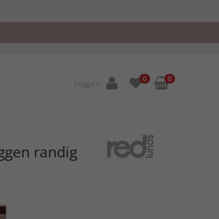
0
0
Logga in
ggen randig