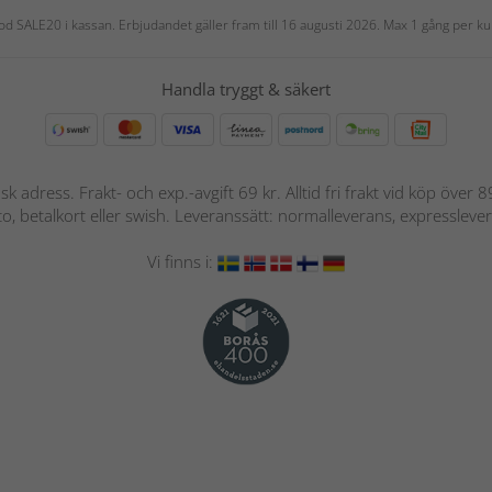
 kod SALE20 i kassan. Erbjudandet gäller fram till 16 augusti 2026. Max 1 gång per
Handla tryggt & säkert
nsk adress. Frakt- och exp.-avgift 69 kr. Alltid fri frakt vid köp över
nto, betalkort eller swish. Leveranssätt: normalleverans, expressleve
Vi finns i: