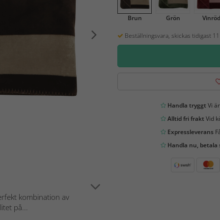
Brun
Grön
Vinrö
Beställningsvara, skickas tidigast 1
Handla tryggt
Vi är
Alltid fri frakt
Vid k
Expressleverans
Få
Handla nu, betala
perfekt kombination av
tet på...