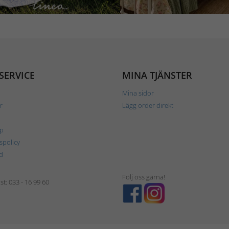
SERVICE
MINA TJÄNSTER
Mina sidor
r
Lägg order direkt
p
tspolicy
d
Följ oss gärna!
t: 033 - 16 99 60