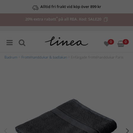
Alltid fri frakt vid köp över 899 kr
*
20% extra rabatt
på all REA. Kod:
SALE20
0
0
Badrum
>
Frottéhanddukar & badlakan
> Enfärgade frottéhanddukar Paris