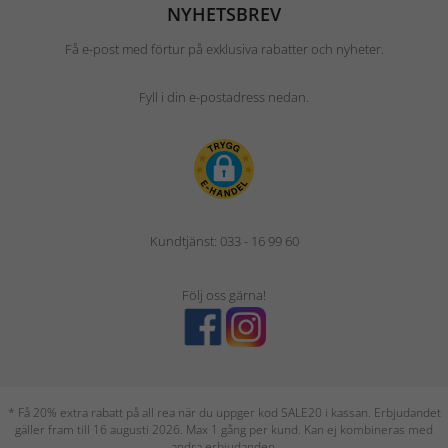
NYHETSBREV
Få e-post med förtur på exklusiva rabatter och nyheter.
Fyll i din e-postadress nedan.
Kundtjänst: 033 - 16 99 60
Följ oss gärna!
* Få 20% extra rabatt på all rea när du uppger kod SALE20 i kassan. Erbjudandet
gäller fram till 16 augusti 2026. Max 1 gång per kund. Kan ej kombineras med
andra erbjudanden.