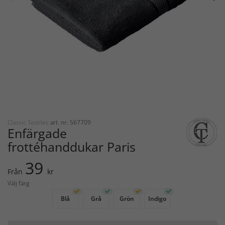
Classic Textiles
art. nr: 567709
Enfärgade
frottéhanddukar Paris
39
Från
kr
Välj färg
Blå
Grå
Grön
Indigo