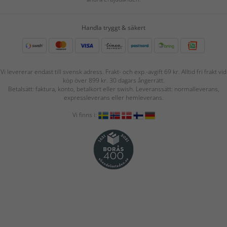
Handla tryggt & säkert
Vi levererar endast till svensk adress. Frakt- och exp.-avgift 69 kr. Alltid fri frakt vid
köp över 899 kr. 30 dagars ångerrätt.
Betalsätt: faktura, konto, betalkort eller swish. Leveranssätt: normalleverans,
expressleverans eller hemleverans.
Vi finns i: