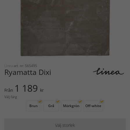
Linea
art. nr: 565495
Ryamatta Dixi
1 189
Från
kr
Välj färg
Brun
Grå
Mörkgrön
Off-white
Välj storlek