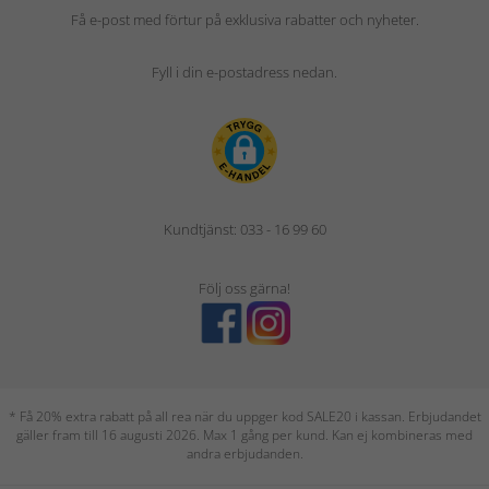
Få e-post med förtur på exklusiva rabatter och nyheter.
Fyll i din e-postadress nedan.
Kundtjänst: 033 - 16 99 60
Följ oss gärna!
* Få 20% extra rabatt på all rea när du uppger kod SALE20 i kassan. Erbjudandet
gäller fram till 16 augusti 2026. Max 1 gång per kund. Kan ej kombineras med
andra erbjudanden.