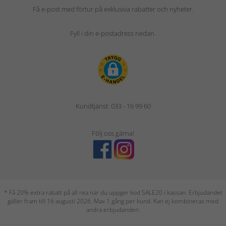
Få e-post med förtur på exklusiva rabatter och nyheter.
Fyll i din e-postadress nedan.
Kundtjänst: 033 - 16 99 60
Följ oss gärna!
* Få 20% extra rabatt på all rea när du uppger kod SALE20 i kassan. Erbjudandet
gäller fram till 16 augusti 2026. Max 1 gång per kund. Kan ej kombineras med
andra erbjudanden.