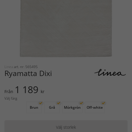
Linea
art. nr: 565495
Ryamatta Dixi
1 189
Från
kr
Välj färg
Brun
Grå
Mörkgrön
Off-white
Välj storlek