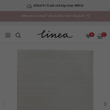
Alltid fri frakt vid köp över 899 kr
*
20% extra rabatt
på all REA. Kod:
SALE20
0
0