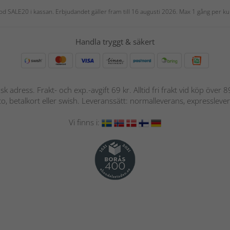
 kod SALE20 i kassan. Erbjudandet gäller fram till 16 augusti 2026. Max 1 gång per
Handla tryggt & säkert
nsk adress. Frakt- och exp.-avgift 69 kr. Alltid fri frakt vid köp över
nto, betalkort eller swish. Leveranssätt: normalleverans, expressleve
Vi finns i: