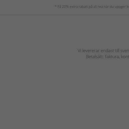
* Få 20% extra rabatt på all rea när du uppger
Vi levererar endast till sve
Betalsätt: faktura, ko