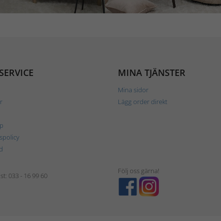
SERVICE
MINA TJÄNSTER
Mina sidor
r
Lägg order direkt
p
tspolicy
d
Följ oss gärna!
t: 033 - 16 99 60