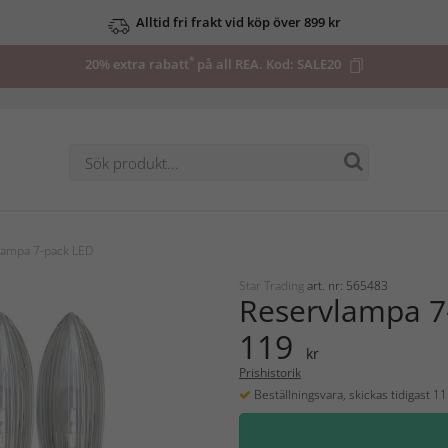
Alltid fri frakt vid köp över 899 kr
*
20% extra rabatt
på all REA. Kod:
SALE20
lampa 7-pack LED
Star Trading
art. nr: 565483
Reservlampa 7
119
kr
Prishistorik
Beställningsvara, skickas tidigast 1