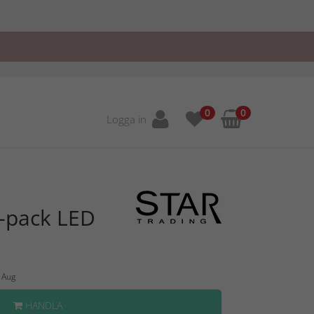
0
0
Logga in
-pack LED
1 Aug
HANDLA