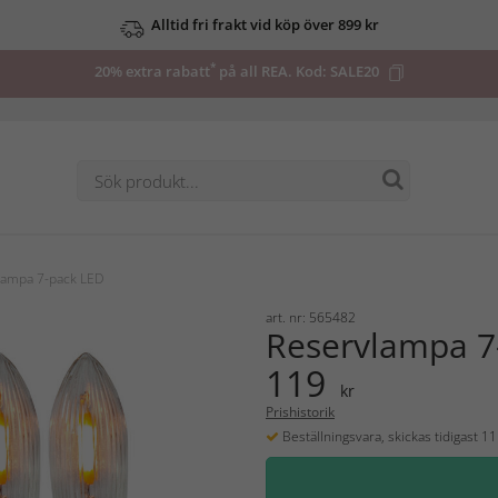
Alltid fri frakt vid köp över 899 kr
*
20% extra rabatt
på all REA. Kod:
SALE20
lampa 7-pack LED
art. nr: 565482
Reservlampa 7
119
kr
Prishistorik
Beställningsvara, skickas tidigast 1