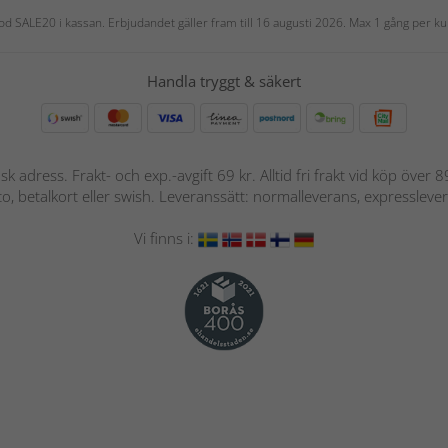
 kod SALE20 i kassan. Erbjudandet gäller fram till 16 augusti 2026. Max 1 gång per
Handla tryggt & säkert
nsk adress. Frakt- och exp.-avgift 69 kr. Alltid fri frakt vid köp över
nto, betalkort eller swish. Leveranssätt: normalleverans, expressleve
Vi finns i: