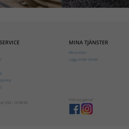
SERVICE
MINA TJÄNSTER
Mina sidor
r
Lägg order direkt
p
tspolicy
d
Följ oss gärna!
t: 033 - 16 99 60