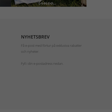
NYHETSBREV
Få e-post med förtur på exklusiva rabatter
och nyheter.
Fyll i din e-postadress nedan.