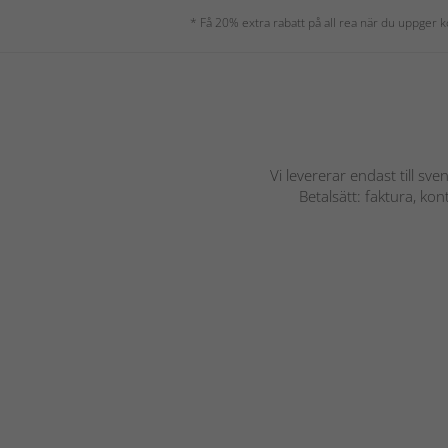
* Få 20% extra rabatt på all rea när du uppger
Vi levererar endast till sve
Betalsätt: faktura, ko