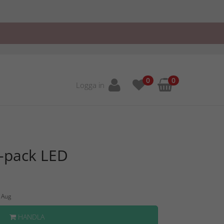
0
0
Logga in
-pack LED
1 Aug
HANDLA