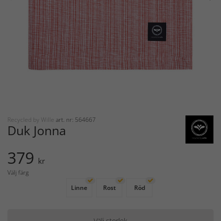
Recycled by Wille
art. nr: 564667
Duk Jonna
379
kr
Välj färg
Linne
Rost
Röd
Välj storlek