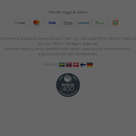
Handla tryggt & säkert
Vi levererar endast till svensk adress. Frakt- och exp.-avgift 69 kr. Alltid fri frakt vid
köp över 899 kr. 30 dagars ångerrätt.
Betalsätt: faktura, konto, betalkort eller swish. Leveranssätt: normalleverans,
expressleverans eller hemleverans.
Vi finns i: