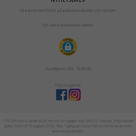
Få e-post med förtur på exklusiva rabatter och nyheter.
Fyll i din e-postadress nedan.
Kundtjänst: 033 - 16 99 60
Följ oss gärna!
* Få 20% extra rabatt på all rea när du uppger kod SALE20 i kassan. Erbjudandet
gäller fram till 16 augusti 2026. Max 1 gång per kund. Kan ej kombineras med
andra erbjudanden.