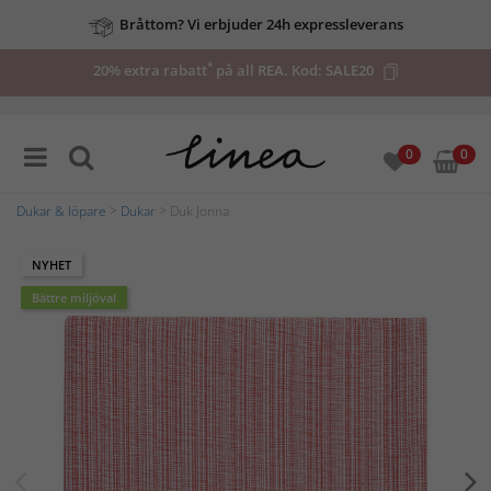
Bråttom? Vi erbjuder 24h expressleverans
*
20% extra rabatt
på all REA. Kod:
SALE20
0
0
Dukar & löpare
>
Dukar
> Duk Jonna
NYHET
Bättre miljöval