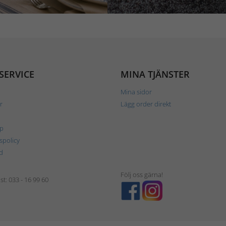
SERVICE
MINA TJÄNSTER
Mina sidor
r
Lägg order direkt
p
tspolicy
d
Följ oss gärna!
t: 033 - 16 99 60