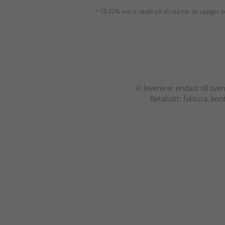
* Få 20% extra rabatt på all rea när du uppger
Vi levererar endast till sve
Betalsätt: faktura, ko