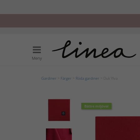
Meny
Gardiner
>
Färger
>
Röda gardiner
> Duk Ylva
Bättre miljöval