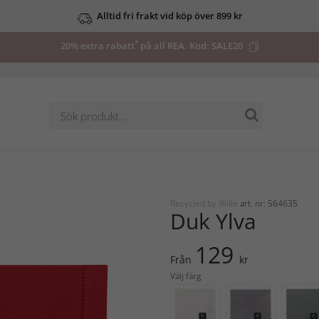
Alltid fri frakt vid köp över 899 kr
*
20% extra rabatt
på all REA. Kod:
SALE20
Recycled by Wille
art. nr: 564635
Duk Ylva
129
Från
kr
Välj färg