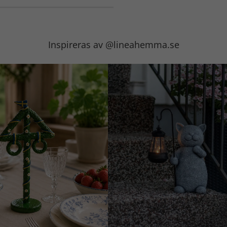
Inspireras av @lineahemma.se