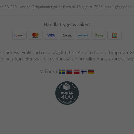
 kod SALE20 i kassan. Erbjudandet gäller fram till 16 augusti 2026. Max 1 gång per
Handla tryggt & säkert
nsk adress. Frakt- och exp.-avgift 69 kr. Alltid fri frakt vid köp över
nto, betalkort eller swish. Leveranssätt: normalleverans, expressleve
Vi finns i: