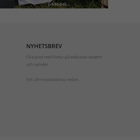
NYHETSBREV
Få e-post med förtur på exklusiva rabatter
och nyheter.
Fyll i din e-postadress nedan.