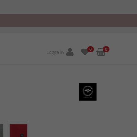
0
0
Logga in