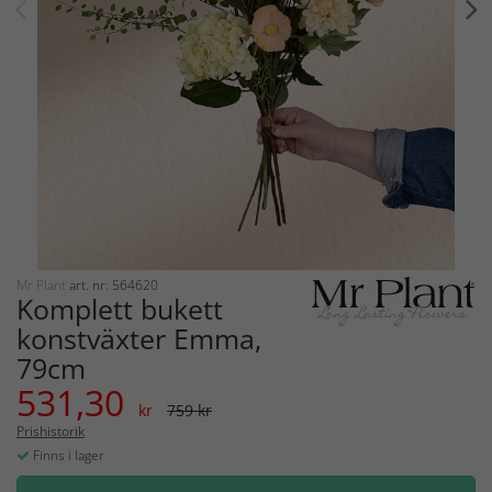
Mr Plant
art. nr: 564620
Komplett bukett
konstväxter Emma,
79cm
531,30
kr
759 kr
Prishistorik
Finns i lager