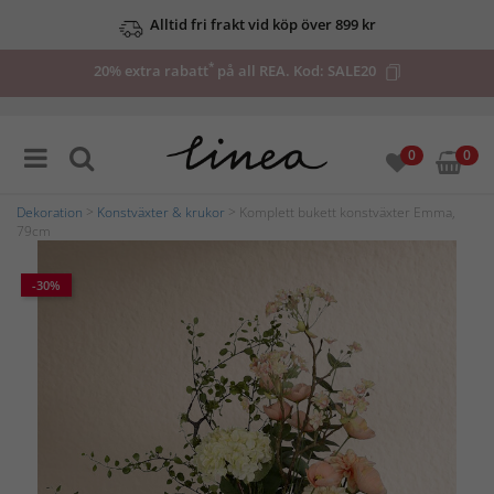
Alltid fri frakt vid köp över 899 kr
*
20% extra rabatt
på all REA. Kod:
SALE20
0
0
Dekoration
>
Konstväxter & krukor
> Komplett bukett konstväxter Emma,
79cm
-30%