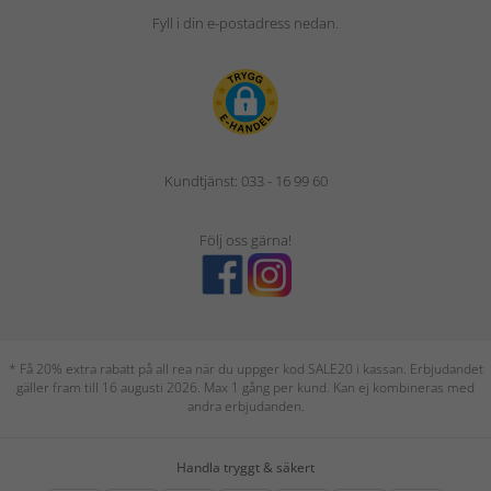
Fyll i din e-postadress nedan.
Kundtjänst: 033 - 16 99 60
Följ oss gärna!
* Få 20% extra rabatt på all rea när du uppger kod SALE20 i kassan. Erbjudandet
gäller fram till 16 augusti 2026. Max 1 gång per kund. Kan ej kombineras med
andra erbjudanden.
Handla tryggt & säkert