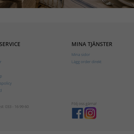
SERVICE
MINA TJÄNSTER
Mina sidor
r
Lägg order direkt
p
tspolicy
d
Följ oss gärna!
t: 033 - 16 99 60