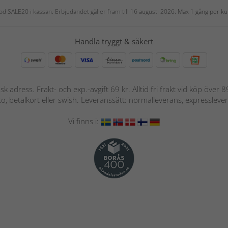
 kod SALE20 i kassan. Erbjudandet gäller fram till 16 augusti 2026. Max 1 gång per
Handla tryggt & säkert
nsk adress. Frakt- och exp.-avgift 69 kr. Alltid fri frakt vid köp över
nto, betalkort eller swish. Leveranssätt: normalleverans, expressleve
Vi finns i: