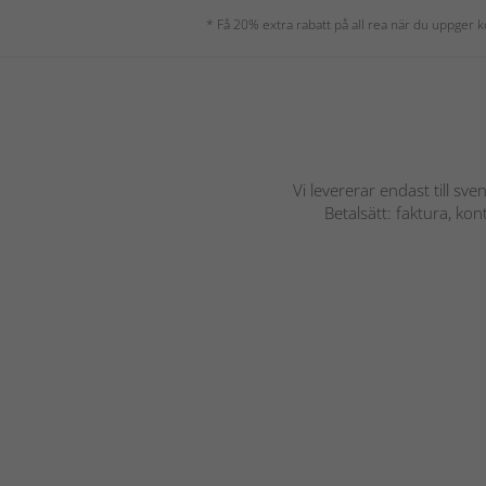
* Få 20% extra rabatt på all rea när du uppger
Vi levererar endast till sve
Betalsätt: faktura, ko