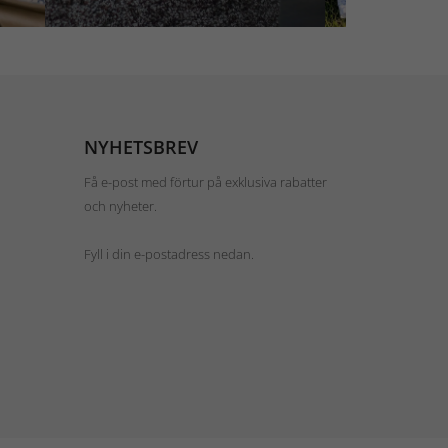
NYHETSBREV
Få e-post med förtur på exklusiva rabatter
och nyheter.
Fyll i din e-postadress nedan.