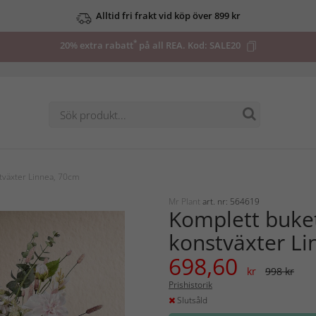
Alltid fri frakt vid köp över 899 kr
*
20% extra rabatt
på all REA. Kod:
SALE20
tväxter Linnea, 70cm
Mr Plant
art. nr: 564619
Komplett buke
konstväxter L
698,60
kr
998 kr
Prishistorik
Slutsåld