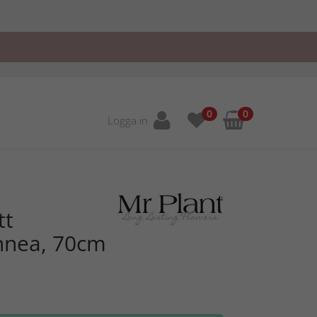
0
0
Logga in
tt
innea, 70cm