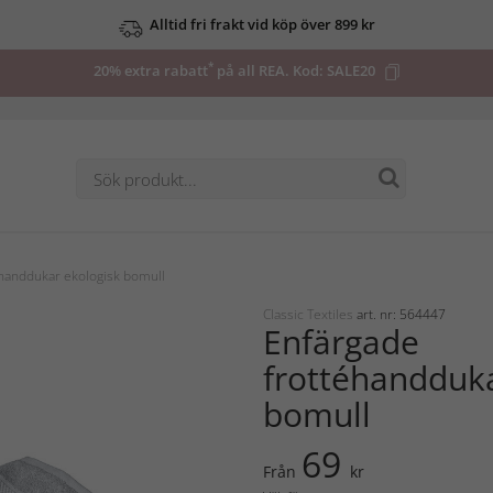
Alltid fri frakt vid köp över 899 kr
*
20% extra rabatt
på all REA. Kod:
SALE20
handdukar ekologisk bomull
Classic Textiles
art. nr: 564447
Enfärgade
frottéhandduka
bomull
69
Från
kr