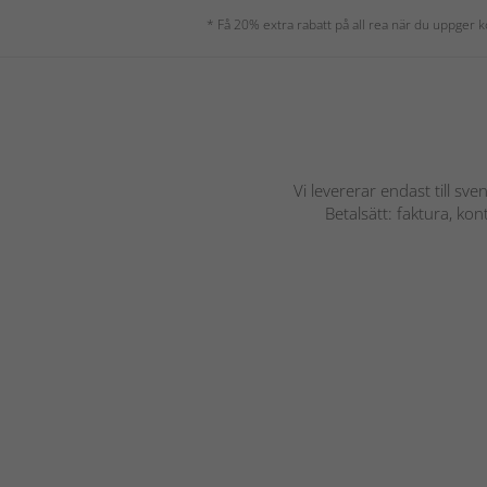
* Få 20% extra rabatt på all rea när du uppger
Vi levererar endast till sve
Betalsätt: faktura, ko