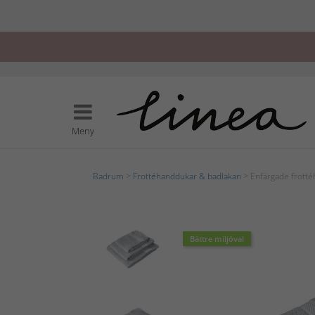
Meny
Badrum
>
Frottéhanddukar & badlakan
> Enfärgade frotté
Bättre miljöval