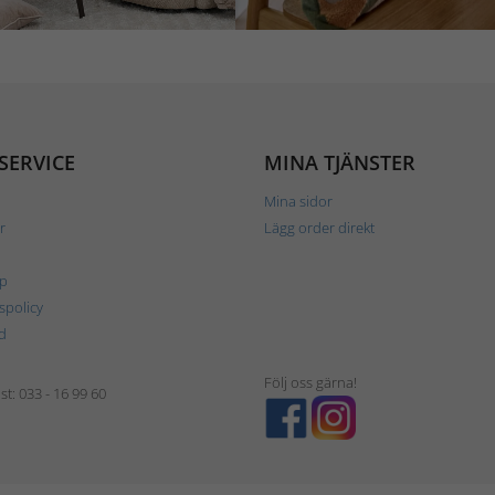
SERVICE
MINA TJÄNSTER
Mina sidor
r
Lägg order direkt
p
tspolicy
d
Följ oss gärna!
t: 033 - 16 99 60