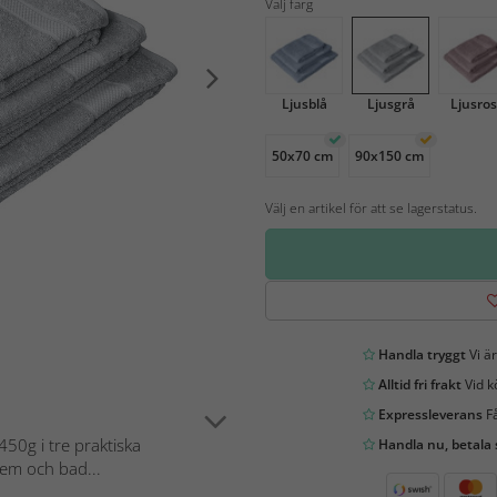
Välj färg
Ljusblå
Ljusgrå
Ljusro
50x70 cm
90x150 cm
Välj en artikel för att se lagerstatus.
Handla tryggt
Vi är
Alltid fri frakt
Vid k
Expressleverans
Få
50g i tre praktiska
Handla nu, betala
hem och bad...