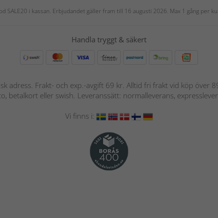
 kod SALE20 i kassan. Erbjudandet gäller fram till 16 augusti 2026. Max 1 gång per
Handla tryggt & säkert
nsk adress. Frakt- och exp.-avgift 69 kr. Alltid fri frakt vid köp över
nto, betalkort eller swish. Leveranssätt: normalleverans, expressleve
Vi finns i: