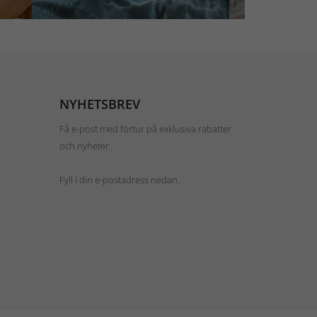
NYHETSBREV
Få e-post med förtur på exklusiva rabatter
och nyheter.
Fyll i din e-postadress nedan.